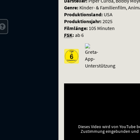
Darsteller:
Piper Curda, Bobby Mo
Genre:
Kinder- & Familienfilm, Anim
Produktionsland:
USA
Produktionsjahr:
2025
Filmlänge:
105 Minuten
FSK
:
ab 6
Dieses Video wird von YouTube b
Zustimmung eingebunden und a