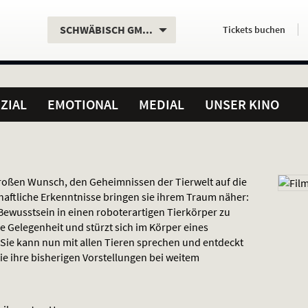
Aktueller
Servicefunktionen
Aktuelles
Hier
.
.
SCHWÄBISCH GMÜND
Tickets
buchen
Standort:
Weitere
Programm:
einfach
Standorte:
online
ZIAL
EMOTIONAL
MEDIAL
UNSER KINO
großen Wunsch, den Geheimnissen der Tierwelt auf die
ftliche Erkenntnisse bringen sie ihrem Traum näher:
Bewusstsein in einen roboterartigen Tierkörper zu
e Gelegenheit und stürzt sich im Körper eines
. Sie kann nun mit allen Tieren sprechen und entdeckt
e ihre bisherigen Vorstellungen bei weitem