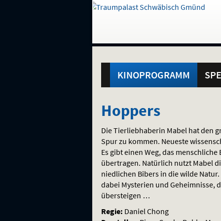
Gehe
zur
Startseite:
Standortauswahl
Navigation
Hinweis
Springe
zum
,
zum
.
und
direkt
Inhalt
Menü
Hauptmenü
Service
KINOPROGRAMM
SPE
Hoppers
Hoppers
Die Tierliebhaberin Mabel hat den 
Spur zu kommen. Neueste wissenscha
Es gibt einen Weg, das menschliche 
übertragen. Natürlich nutzt Mabel di
niedlichen Bibers in die wilde Natur
dabei Mysterien und Geheimnisse, di
übersteigen …
Regie:
Daniel Chong