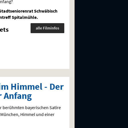
anfang?
Stadtseniorenrat Schwäbisch
treff Spitalmühle.
ets
alle Filminfos
im Himmel - Der
er Anfang
r berühmten bayerischen Satire
 München, Himmel und einer