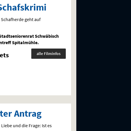
 Schafskrimi
e Schafherde geht auf
Stadtseniorenrat Schwäbisch
treff Spitalmühle.
ets
alle Filminfos
kter Antrag
Liebe und die Frage: Ist es