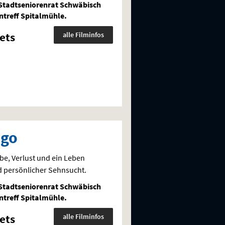
Stadtseniorenrat Schwäbisch
treff Spitalmühle.
ets
alle Filminfos
ago
be, Verlust und ein Leben
d persönlicher Sehnsucht.
Stadtseniorenrat Schwäbisch
treff Spitalmühle.
ets
alle Filminfos