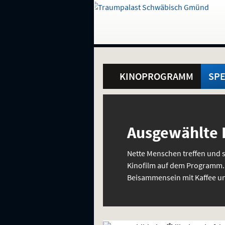
Gehe
zur
Startseite:
Standortauswahl
Navigation
Hinweis
Springe
zum
,
zum
.
und
direkt
Inhalt
Menü
Hauptmenü
Service
KINOPROGRAMM
SPE
Sondervorstellungen
Spezial
und
spezielle
Ausgewählte F
Interessen
Nette Menschen treffen und 
Kinofilm auf dem Programm. D
Beisammensein mit Kaffee u