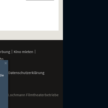
erbung
Kino mieten
bs
×
gen
Datenschutzerklärung
die
2026 Lochmann Filmtheaterbetriebe