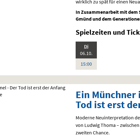
wirklich zu spät für einen Neu
In Zusammenarbeit mit dem 
Gmünd und dem Generationen
Spielzeiten und
Tick
.,
Di
Standardfassung
2026:
Sprache:
06.10.
Deutsch
Uhr
15:00
Ein Münchner 
Tod ist erst d
Moderne Neuinterpretation de
von Ludwig Thoma – zwischen
zweiten Chance.