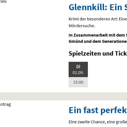
Glennkill: Ein
Krimi der besonderen Art: Ein
Mördersuche.
In Zusammenarbeit mit dem 
Gmünd und dem Generationen
Spielzeiten und
Tick
.,
Di
Standardfassung
2026:
Sprache:
01.09.
Deutsch
Uhr
15:00
Ein fast perfe
Eine zweite Chance, eine große 