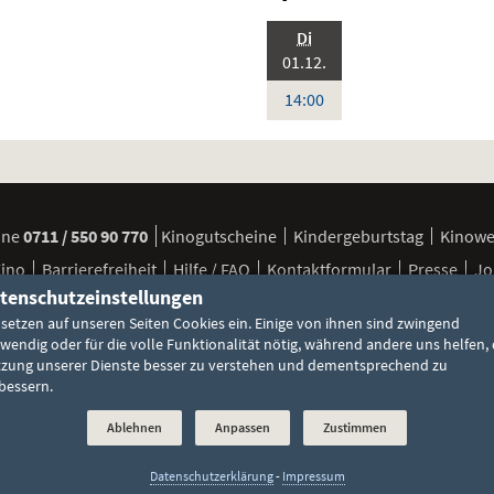
.,
Di
Standardfassung
2026:
Sprache:
01.12.
Deutsch
Uhr
14:00
ine
0711 / 550 90 770
Kinogutscheine
Kindergeburtstag
Kinow
Kino
Barrierefreiheit
Hilfe / FAQ
Kontaktformular
Presse
Jo
tenschutzeinstellungen
 setzen auf unseren Seiten Cookies ein. Einige von ihnen sind zwingend
FSK / Jugendschutz
Besuchsbedingungen
Cookie-Einstellun
wendig oder für die volle Funktionalität nötig, während andere uns helfen, 
zung unserer Dienste besser zu verstehen und dementsprechend zu
bessern.
Ablehnen
Anpassen
Zustimmen
©
pp
Datenschutzerklärung
-
Impressum