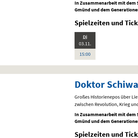
In Zusammenarbeit mit dem 
Gmünd und dem Generationen
Spielzeiten und
Tick
.,
Di
Standardfassung
2026:
Sprache:
03.11.
Deutsch
Uhr
15:00
Doktor Schiw
Großes Historienepos über Lie
zwischen Revolution, Krieg un
In Zusammenarbeit mit dem 
Gmünd und dem Generationen
Spielzeiten und
Tick