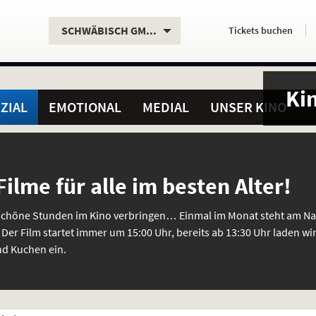
Aktueller
Servicefunktionen
Aktuelles
Hier
.
.
SCHWÄBISCH GMÜND
Tickets
buchen
Standort:
Weitere
Programm:
einfach
Standorte:
online
Ki
ZIAL
EMOTIONAL
MEDIAL
UNSER KINO
ilme für alle im besten Alter!
schöne Stunden im Kino verbringen… Einmal im Monat steht am Na
er Film startet immer um 15:00 Uhr, bereits ab 13:30 Uhr laden w
nd Kuchen ein.