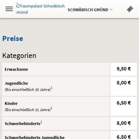
Aktueller
Gehe
Standort:
Weitere
.
zur
SCHWÄBISCH GMÜND
Standorte:
Menü
Startseite:
Navigation
Hinweis
Springe
zum
,
zum
.
Standortauswahl
umschalten
und
direkt
Inhalt
Menü
Preise
Service
Preise
Kategorien
9,50 €
Erwachsene
8,00 €
Jugendliche
1
(Bis einschließlich 15 Jahre)
6,50 €
Kinder
1
(Bis einschließlich 11 Jahre)
1
8,00 €
Schwerbehinderte
6,50 €
Schwerbehinderte Jugendliche