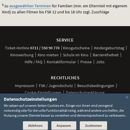
5
zu
ausgewählten Terminen
für Familien (min. ein Elternteil mit eigenem
Kind) zu allen Filmen bis
FSK
12 und bis 18 Uhr zzgl. Zuschläge
Weitere
Navigationsmöglichkeiten
SERVICE
anrufen
Ticket-
Hotline
0711 / 550 90 770
Kinogutscheine
Kindergeburtstag
Kinowerbung
Kino mieten
Schule im Kino
Barrierefreiheit
Hilfe / FAQ
Kontaktformular
Presse
Jobs
RECHTLICHES
Impressum
FSK / Jugendschutz
Besuchsbedingungen
Cookie-Einstellungen
Datenschutzerklärung
×
Datenschutzeinstellungen
Wir setzen auf unseren Seiten Cookies ein. Einige von ihnen sind zwingend
notwendig oder für die volle Funktionalität nötig, während andere uns helfen, die
Unsere
Unsere
Unsere
Unser
Unser
Nutzung unserer Dienste besser zu verstehen und dementsprechend zu verbessern.
Social
Seite
Seite
Seite
Kanal
Kanal
Media
bei
bei
bei
bei
bei
©
2026 Lochmann Filmtheaterbetriebe
Ablehnen
Anpassen
Zustimmen
Facebook
Instagram
TikTok
YouTube
WhatsApp
Links