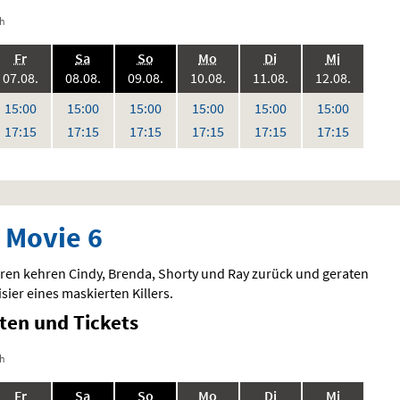
ch
.,
.,
.,
.,
.,
.,
Fr
Sa
So
Mo
Di
Mi
6:
2026:
2026:
2026:
2026:
2026:
2026:
07.08.
08.08.
09.08.
10.08.
11.08.
12.08.
,
,
,
,
,
Uhr
Uhr
Uhr
Uhr
Uhr
Uhr
15:00
15:00
15:00
15:00
15:00
15:00
en
Uhr
Uhr
Uhr
Uhr
Uhr
Uhr
17:15
17:15
17:15
17:15
17:15
17:15
 Movie 6
ren kehren Cindy, Brenda, Shorty und Ray zurück und geraten
isier eines maskierten Killers.
iten und Tickets
ch
.,
.,
.,
.,
.,
.,
Fr
Sa
So
Mo
Di
Mi