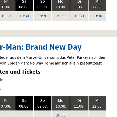
.,
.,
.,
.,
.,
.,
Fr
Sa
So
Mo
Di
Mi
6:
2026:
2026:
2026:
2026:
2026:
2026:
07.08.
08.08.
09.08.
10.08.
11.08.
12.08.
Uhr
Uhr
Uhr
Uhr
Uhr
Uhr
19:30
19:30
19:30
19:30
19:30
19:30
r-Man: Brand New Day
euer aus dem Marvel-Universum, das Peter Parker nach den
von Spider-Man: No Way Home auf sich allein gestellt zeigt.
iten und Tickets
ine
ch
.,
.,
.,
.,
.,
.,
Fr
Sa
So
Mo
Di
Mi
6:
2026:
2026:
2026:
2026:
2026:
2026:
07.08.
08.08.
09.08.
10.08.
11.08.
12.08.
eine
keine
keine
keine
keine
Uhr
20:30