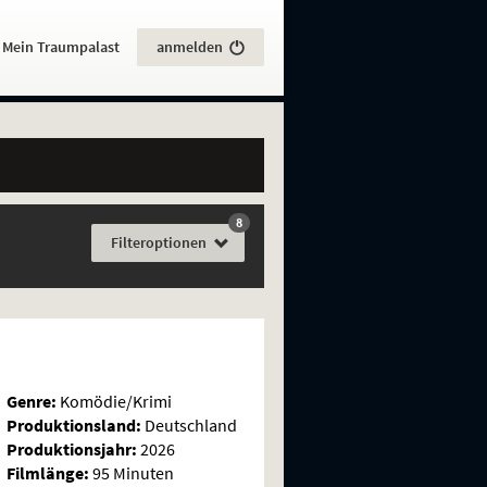
:
Mein Traumpalast
anmelden
8
Filme
Filter
optionen
Genre:
Komödie/Krimi
Produktionsland:
Deutschland
Produktionsjahr:
2026
Filmlänge:
95 Minuten