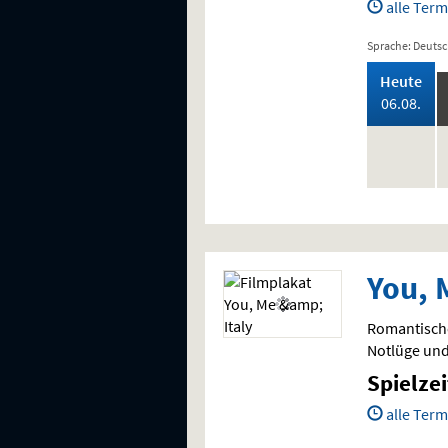
alle Term
Sprache: Deuts
,
Heute
202
06.08.
keine
k
Vorstellung
V
You, 
Romantische
Notlüge und
Spielze
alle Term