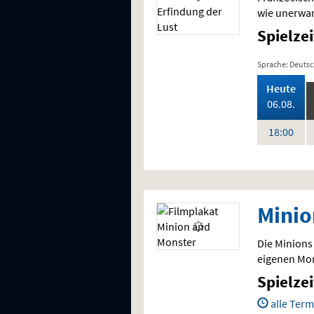
wie unerwar
Spielze
Sprache: Deuts
,
Heute
202
06.08.
Uhr
18:00
Minio
Die Minions
eigenen Mon
Spielze
alle Term