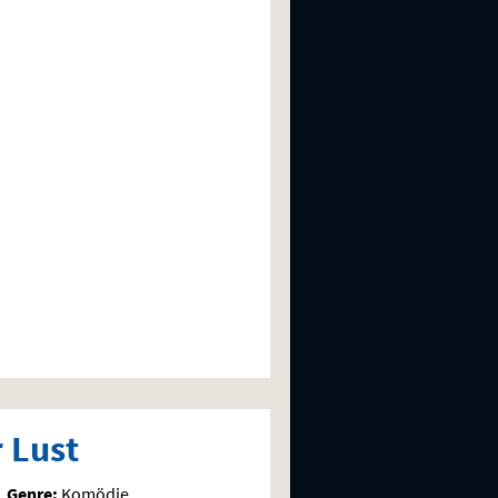
 Lust
Genre:
Komödie