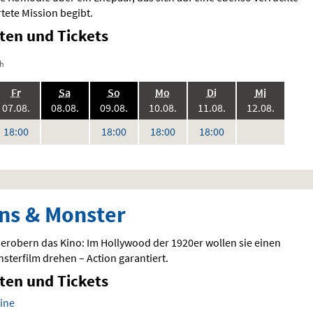
tete Mission begibt.
iten und Tickets
ch
.,
.,
.,
.,
.,
.,
Fr
Sa
So
Mo
Di
Mi
6:
2026:
2026:
2026:
2026:
2026:
2026:
07.08.
08.08.
09.08.
10.08.
11.08.
12.08.
keine
keine
Uhr
Uhr
Uhr
Uhr
18:00
18:00
18:00
18:00
Vorstellungen
Vorstellungen
ns & Monster
 erobern das Kino: Im Hollywood der 1920er wollen sie einen
sterfilm drehen – Action garantiert.
iten und Tickets
ine