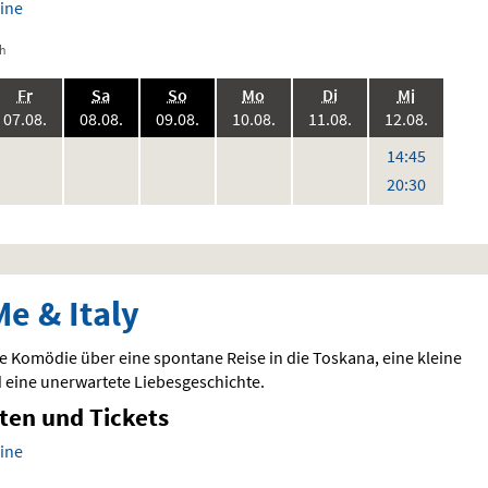
ine
ch
.,
.,
.,
.,
.,
.,
Fr
Sa
So
Mo
Di
Mi
6:
2026:
2026:
2026:
2026:
2026:
2026:
07.08.
08.08.
09.08.
10.08.
11.08.
12.08.
eine
keine
keine
keine
keine
,
Uhr
14:45
en
orstellungen
Vorstellungen
Vorstellungen
Vorstellungen
Vorstellungen
Uhr
20:30
Me & Italy
 Komödie über eine spontane Reise in die Toskana, eine kleine
 eine unerwartete Liebesgeschichte.
iten und Tickets
ine