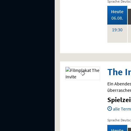
Sprache: Deuts
,
Heute
202
06.08.
,
Uhr
19:30
The I
Ein Abendes
überraschen
Spielze
alle Term
Sprache: Deuts
,
Heute