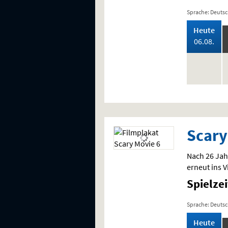
Sprache: Deuts
,
Heute
202
06.08.
keine
,
Vorstellung
Scary
Nach 26 Jah
erneut ins V
Spielze
Sprache: Deuts
,
Heute