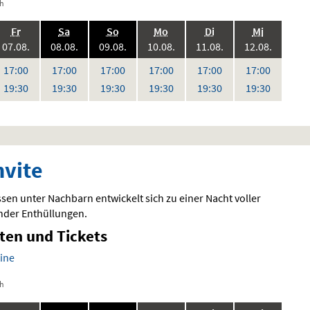
ch
.,
.,
.,
.,
.,
.,
Fr
Sa
So
Mo
Di
Mi
6:
2026:
2026:
2026:
2026:
2026:
2026:
07.08.
08.08.
09.08.
10.08.
11.08.
12.08.
,
,
,
,
,
Uhr
Uhr
Uhr
Uhr
Uhr
Uhr
17:00
17:00
17:00
17:00
17:00
17:00
Uhr
Uhr
Uhr
Uhr
Uhr
Uhr
19:30
19:30
19:30
19:30
19:30
19:30
nvite
sen unter Nachbarn entwickelt sich zu einer Nacht voller
der Enthüllungen.
iten und Tickets
ine
ch