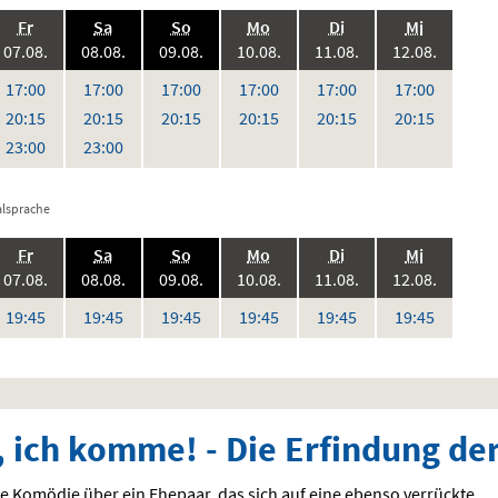
.,
.,
.,
.,
.,
.,
Fr
Sa
So
Mo
Di
Mi
6:
2026:
2026:
2026:
2026:
2026:
2026:
07.08.
08.08.
09.08.
10.08.
11.08.
12.08.
,
,
,
,
,
,
Uhr
Uhr
Uhr
Uhr
Uhr
Uhr
17:00
17:00
17:00
17:00
17:00
17:00
Uhr
Uhr
Uhr
Uhr
Uhr
Uhr
20:15
20:15
20:15
20:15
20:15
20:15
Uhr
Uhr
23:00
23:00
alsprache
.,
.,
.,
.,
.,
.,
Fr
Sa
So
Mo
Di
Mi
6:
2026:
2026:
2026:
2026:
2026:
2026:
07.08.
08.08.
09.08.
10.08.
11.08.
12.08.
Uhr
Uhr
Uhr
Uhr
Uhr
Uhr
19:45
19:45
19:45
19:45
19:45
19:45
, ich komme! - Die Erfindung der
e Komödie über ein Ehepaar, das sich auf eine ebenso verrückte