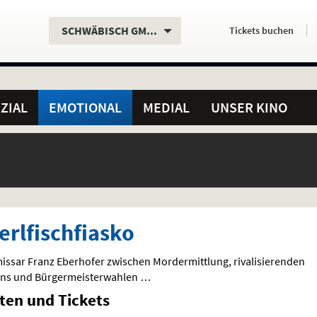
Aktueller
Servicefunktionen
Aktuelles
Hier
.
.
SCHWÄBISCH GMÜND
Tickets
buchen
Standort:
Weitere
Programm:
einfach
Standorte:
online
ZIAL
EMOTIONAL
MEDIAL
UNSER KINO
erlfischfiasko
issar Franz Eberhofer zwischen Mordermittlung, rivalisierenden
ans und Bürgermeisterwahlen …
iten und Tickets