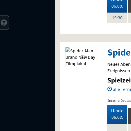
202
06.08.
Uhr
19:30
Spide
Neues Abent
Ereignissen 
Spielze
alle Term
Sprache: Deuts
,
Heute
202
06.08.
keine
k