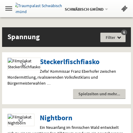
Aktueller
Gehe
Standort:
Weitere
.
zur
SCHWÄBISCH GMÜND
Standorte:
Menü
Startseite:
Navigation
Hinweis
Springe
zum
,
zum
.
Standortauswahl
umschalten
und
direkt
Inhalt
Menü
Filme
Spannung
Service
6
Film
Spannung
für
Filter
jede
Gefühlslage
Steckerlfischfiasko
Zefix! Kommissar Franz Eberhofer zwischen
Mordermittlung, rivalisierenden Volksfestklans und
Bürgermeisterwahlen …
Spielzeiten und mehr
Nightborn
Ein Neuanfang im finnischen Wald entwickelt