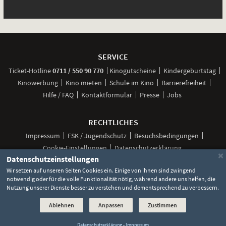
Weitere
Navigationsmöglichkeiten
SERVICE
anrufen
Ticket-
Hotline
0711 / 550 90 770
Kinogutscheine
Kindergeburtstag
Kinowerbung
Kino mieten
Schule im Kino
Barrierefreiheit
Hilfe / FAQ
Kontaktformular
Presse
Jobs
RECHTLICHES
Impressum
FSK / Jugendschutz
Besuchsbedingungen
Cookie-Einstellungen
Datenschutzerklärung
×
Datenschutzeinstellungen
Wir setzen auf unseren Seiten Cookies ein. Einige von ihnen sind zwingend
notwendig oder für die volle Funktionalität nötig, während andere uns helfen, die
Unsere
Unsere
Unsere
Unser
Unser
Nutzung unserer Dienste besser zu verstehen und dementsprechend zu verbessern.
Social
Seite
Seite
Seite
Kanal
Kanal
Media
bei
bei
bei
bei
bei
Ablehnen
Anpassen
Zustimmen
©
2026 Lochmann Filmtheaterbetriebe
Facebook
Instagram
TikTok
YouTube
WhatsApp
Links
Datenschutzerklärung
-
Impressum