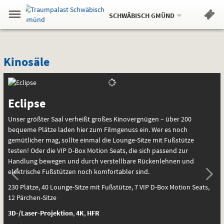
Aktueller
Gehe
Standort:
Weitere
.
zur
SCHWÄBISCH GMÜND
Standorte:
Menü
Startseite:
Navigation
Hinweis
Springe
zum
,
zum
.
Standortauswahl
umschalten
und
direkt
Inhalt
Menü
Kinosäle
Service
Kinosäle
Kinosäle
Slider
Eclipse
Unser größter Saal verheißt großes Kinovergnügen – über 200
bequeme Plätze laden hier zum Filmgenuss ein. Wer es noch
gemütlicher mag, sollte einmal die Lounge-Sitze mit Fußstütze
testen! Oder die
VIP
D-Box Motion Seats, die sich passend zur
Handlung bewegen und durch verstellbare Rückenlehnen und
elektrische Fußstützen noch komfortabler sind.
230 Plätze, 40 Lounge-Sitze mit Fußstütze, 7
VIP
D-Box Motion Seats,
12 Pärchen-Sitze
S
3D-/Laser-Projektion
,
4K
,
HFR