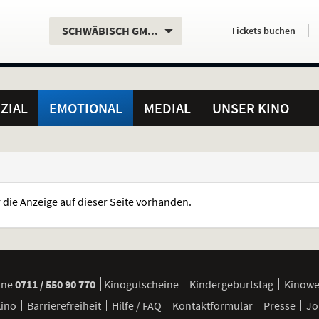
Aktueller
Servicefunktionen
Aktuelles
Hier
.
.
SCHWÄBISCH GMÜND
Tickets
buchen
Standort:
Weitere
Programm:
einfach
Standorte:
online
ZIAL
EMOTIONAL
MEDIAL
UNSER KINO
r die Anzeige auf dieser Seite vorhanden.
ine
0711 / 550 90 770
Kinogutscheine
Kindergeburtstag
Kinow
Kino
Barrierefreiheit
Hilfe / FAQ
Kontaktformular
Presse
Jo