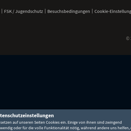
FSK / Jugendschutz
Besuchsbedingungen
Cookie-Einstellun
©
pp
tenschutzeinstellungen
 setzen auf unseren Seiten Cookies ein. Einige von ihnen sind zwingend
wendig oder für die volle Funktionalität nötig, während andere uns helfen, 