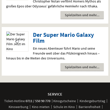
Christopher Nolan verfilmt Homers Mythos als
großes Epos über Odysseus’ gefährliche Heimkehr nach Ithaka.
Spielzeiten und mehr
Der Super Mario Galaxy
Film
Ein neues Abenteuer führt Mario und seine
Freunde weit über das Pilzkönigreich hinaus –
hinaus bis in die Weiten des Universums.
Spielzeiten und mehr
Weitere
Navigationsmöglichkeiten
SERVICE
anrufen
Ticket-
Hotline
0711 / 550 90 770
Kinogutscheine
Kindergeburtstag
Kinowerbung
Kino mieten
Schule im Kino
Barrierefreiheit