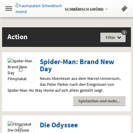
Aktueller
Gehe
Standort:
Weitere
.
zur
SCHWÄBISCH GMÜND
Standorte:
Menü
Startseite:
Navigation
Hinweis
Springe
zum
,
zum
.
Standortauswahl
umschalten
und
direkt
Inhalt
Menü
Filme
Action
Service
3
Film
Action
für
Filter
jede
Gefühlslage
Spider-Man: Brand New
Day
Neues Abenteuer aus dem Marvel-Universum,
das Peter Parker nach den Ereignissen von
Spider-Man: No Way Home auf sich allein gestellt zeigt.
Spielzeiten und mehr
Die Odyssee