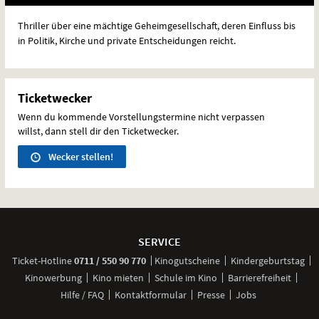
Thriller über eine mächtige Geheimgesellschaft, deren Einfluss bis
in Politik, Kirche und private Entscheidungen reicht.
Ticketwecker
Wenn du kommende Vorstellungstermine nicht verpassen
willst, dann stell dir den Ticketwecker.
Wecker stellen!
Weitere
Navigationsmöglichkeiten
SERVICE
anrufen
Ticket-
Hotline
0711 / 550 90 770
Kinogutscheine
Kindergeburtstag
Kinowerbung
Kino mieten
Schule im Kino
Barrierefreiheit
Hilfe / FAQ
Kontaktformular
Presse
Jobs