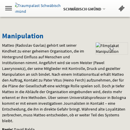
Aktueller
Gehe
Standort:
Weitere
.
zur
SCHWÄBISCH GMÜND
Standorte:
Menü
Startseite:
Navigation
Hinweis
Springe
zum
,
zum
.
Standortauswahl
umschalten
und
direkt
Inhalt
Menü
Manipulation
Service
Manipulation
Matteo (Radoslav Gavlas) gehört seit seiner
Kindheit zu einer geheimen Organisation, die im
Hintergrund Einfluss auf Menschen und
Institutionen nimmt. Angeführt wird sie vom Meister (Pawel
Lawrynowicz), der seine Mitglieder mit Kontrolle, Druck und gezielter
Manipulation an sich bindet. Nach einem Initiationsritual erhält Matteo
den Auftrag, Kontakt zu Pater Vitus (Heino Ferch) aufzunehmen, der für
die Pläne der Gesellschaft eine wichtige Rolle spielen soll. Doch je tiefer
Matteo in die Abläufe der Organisation eingebunden wird, desto mehr
erkennt er ihre Methoden. Über seinen Universitätsprofessor in Bologna
kommt er mit einem investigativen Journalisten in Kontakt – eine
Entscheidung, die ihn in direkte Gefahr bringt. Während alte Loyalitäten
zerbrechen, muss Matteo entscheiden, ob er weiter Teil des Systems
bleibt.
Regie:
David Balda