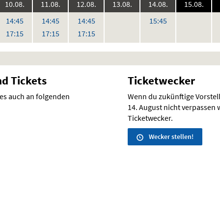
6:
2026:
2026:
2026:
2026:
2026:
2026
10.08.
11.08.
12.08.
13.08.
14.08.
15.08.
,
,
keine
keine
ke
r
Uhr
Uhr
Uhr
Uhr
14:45
14:45
14:45
15:45
Vorstellungen
Vorstellunge
Vo
r
Uhr
Uhr
Uhr
17:15
17:15
17:15
nd Tickets
Ticketwecker
 es auch an folgenden
Wenn du zukünftige Vorste
14. August nicht verpassen wi
Ticketwecker.
Wecker stellen!