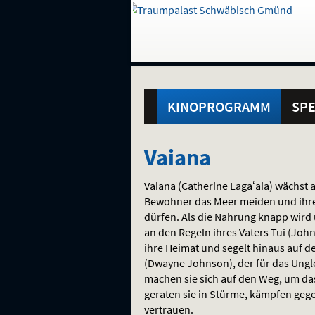
Gehe
zur
Startseite:
Standortauswahl
Navigation
Hinweis
Springe
zum
,
zum
.
und
direkt
Inhalt
Menü
Hauptmenü
Service
KINOPROGRAMM
SPE
Vaiana
Vaiana
Vaiana (Catherine Lagaʻaia) wächst 
Bewohner das Meer meiden und ihre 
dürfen. Als die Nahrung knapp wird u
an den Regeln ihres Vaters Tui (John
ihre Heimat und segelt hinaus auf de
(Dwayne Johnson), der für das Ung
machen sie sich auf den Weg, um das
geraten sie in Stürme, kämpfen geg
vertrauen.