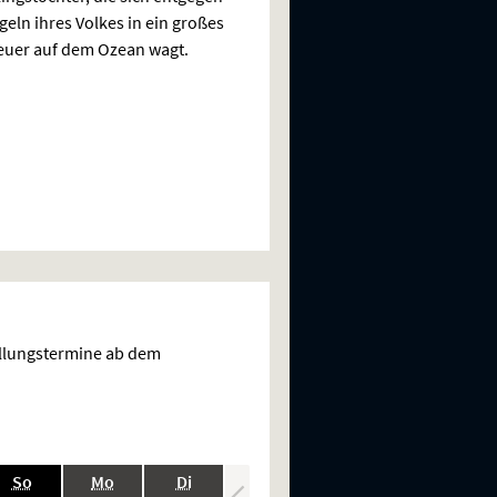
geln ihres Volkes in ein großes
uer auf dem Ozean wagt.
ellungstermine ab dem
.,
.,
.,
.,
.,
So
Mo
Di
Mi
Do