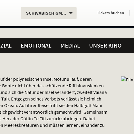
Aktueller
Servicefunktionen
Aktuelles
Hier
.
.
SCHWÄBISCH GMÜND
Tickets
buchen
Standort:
Weitere
Programm:
einfach
Standorte:
online
ZIAL
EMOTIONAL
MEDIAL
UNSER KINO
auf der polynesischen Insel Motunui auf, deren
Boote nicht über das schützende Riff hinauslenken
nd sich die Natur der Insel verändert, zweifelt Vaiana
 Tui). Entgegen seines Verbots verlässt sie heimlich
n Ozean. Auf ihrer Reise trifft sie den Halbgott Maui
leichgewicht verantwortlich gemacht wird. Gemeinsam
 Herz der Göttin Te Fiti zurückzubringen. Dabei
en Meereskreaturen und müssen lernen, einander zu