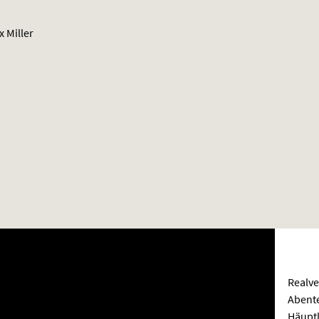
 Miller
Realve
Abente
Häuptl