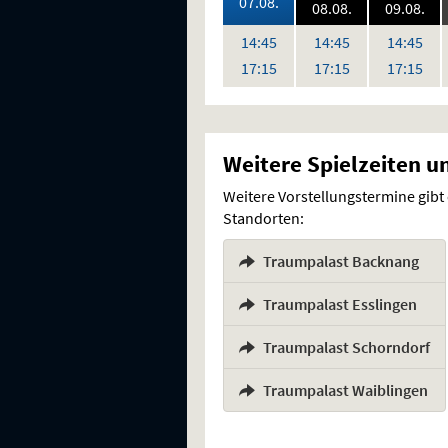
2026:
07.08.
2026:
202
08.08.
09.08.
,
,
,
,
Uhr
Uhr
Uh
14:45
14:45
14:45
Uhr
Uhr
Uh
17:15
17:15
17:15
Weitere Spielzeiten u
Weitere Vorstellungstermine gibt
Standorten:
Traumpalast Backnang
,
Traumpalast Esslingen
,
Traumpalast Schorndorf
,
Traumpalast Waiblingen