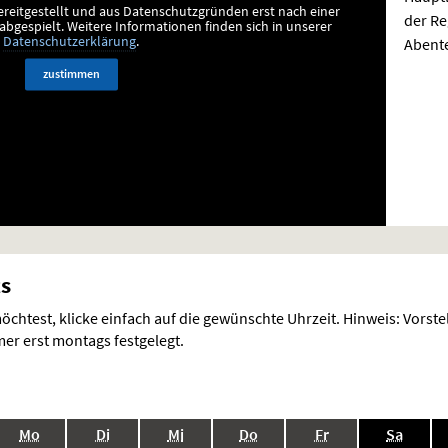
ereitgestellt und aus Datenschutzgründen erst nach einer
der Re
bgespielt.
Weitere Informationen finden sich in unserer
Abente
Datenschutzerklärung
.
zustimmen
ts
chtest, klicke einfach auf die gewünschte Uhrzeit. Hinweis: Vorst
r erst montags festgelegt.
.,
.,
.,
.,
.,
.,
Mo
Di
Mi
Do
Fr
Sa