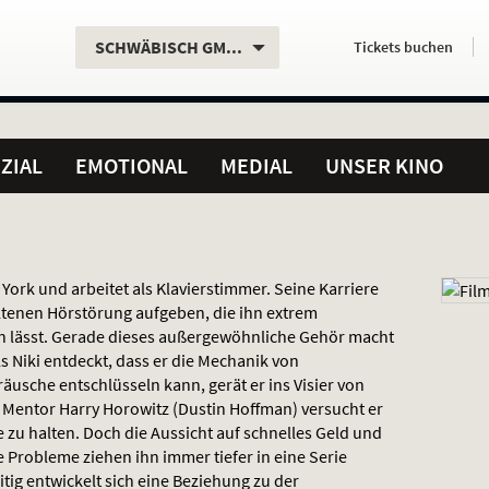
Aktueller
Servicefunktionen
Aktuelles
Hier
.
.
SCHWÄBISCH GMÜND
Tickets
buchen
Standort:
Weitere
Programm:
einfach
Standorte:
online
ZIAL
EMOTIONAL
MEDIAL
UNSER KINO
 York und arbeitet als Klavierstimmer. Seine Karriere
eltenen Hörstörung aufgeben, die ihn extrem
n lässt. Gerade dieses außergewöhnliche Gehör macht
ls Niki entdeckt, dass er die Mechanik von
äusche entschlüsseln kann, gerät er ins Visier von
Mentor Harry Horowitz (Dustin Hoffman) versucht er
 zu halten. Doch die Aussicht auf schnelles Geld und
Probleme ziehen ihn immer tiefer in eine Serie
itig entwickelt sich eine Beziehung zu der