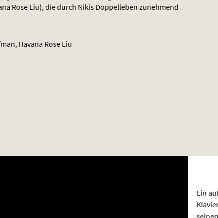
ana Rose Liu), die durch Nikis Doppelleben zunehmend
fman, Havana Rose Liu
Ein au
Klavie
seinem