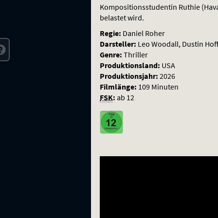
Kompositionsstudentin Ruthie (Hav
belastet wird.
Regie:
Daniel Roher
Darsteller:
Leo Woodall, Dustin Hof
Genre:
Thriller
Produktionsland:
USA
Produktionsjahr:
2026
Filmlänge:
109 Minuten
FSK
:
ab 12