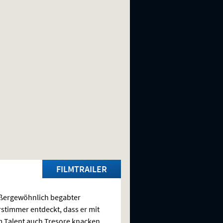
FILMTRAILER
ßergewöhnlich begabter
rstimmer entdeckt, dass er mit
 Talent auch Tresore knacken