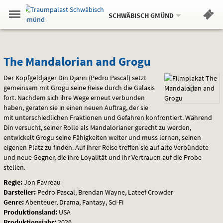
Aktueller
Gehe
Standort:
Weitere
.
zur
SCHWÄBISCH GMÜND
Standorte:
Menü
Startseite:
Navigation
Hinweis
Springe
zum
,
zum
.
Standortauswahl
umschalten
und
direkt
Inhalt
Menü
The
Service
The Mandalorian and Grogu
Mandalorian
Der Kopfgeldjäger Din Djarin (Pedro Pascal) setzt
gemeinsam mit Grogu seine Reise durch die Galaxis
and
fort. Nachdem sich ihre Wege erneut verbunden
haben, geraten sie in einen neuen Auftrag, der sie
Grogu
mit unterschiedlichen Fraktionen und Gefahren konfrontiert. Während
Din versucht, seiner Rolle als Mandalorianer gerecht zu werden,
entwickelt Grogu seine Fähigkeiten weiter und muss lernen, seinen
eigenen Platz zu finden. Auf ihrer Reise treffen sie auf alte Verbündete
und neue Gegner, die ihre Loyalität und ihr Vertrauen auf die Probe
stellen.
Regie:
Jon Favreau
Darsteller:
Pedro Pascal, Brendan Wayne, Lateef Crowder
Genre:
Abenteuer, Drama, Fantasy, Sci-Fi
Produktionsland:
USA
Produktionsjahr:
2026