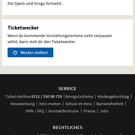
Din Djarin und Grogu fortsetzt.
Ticketwecker
Wenn du kommende Vorstellungstermine nicht verpassen
willst, dann stell dir den Ticketwecker.
Wecker stellen!
Weitere
Navigationsmöglichkeiten
SERVICE
anrufen
Ticket-
Hotline
0711 / 550 90 770
Kinogutscheine
Kindergeburtstag
Kinowerbung
Kino mieten
Schule im Kino
Barrierefreiheit
Hilfe / FAQ
Kontaktformular
Presse
Jobs
RECHTLICHES