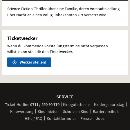
Science-Fiction-Thriller über eine Familie, deren Vorstadtsiedlung
über Nacht an einen völlig unbekannten Ort versetzt wird.
Ticketwecker
Wenn du kommende Vorstellungstermine nicht verpassen
willst, dann stell dir den Ticketwecker.
Wecker stellen!
Weitere
Navigationsmöglichkeiten
SERVICE
anrufen
Ticket-
Hotline
0711 / 550 90 770
Kinogutscheine
Kindergeburtstag
Kinowerbung
Kino mieten
Schule im Kino
Barrierefreiheit
Hilfe / FAQ
Kontaktformular
Presse
Jobs