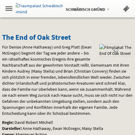
Aktueller
Gehe
Standort:
Weitere
.
zur
SCHWÄBISCH GMÜND
Standorte:
Menü
Startseite:
Navigation
Hinweis
Springe
zum
,
zum
.
Standortauswahl
umschalten
und
direkt
Inhalt
Menü
The
Service
The End of Oak Street
End
Für Denise (Anne Hathaway) und Greg Platt (Ewan
McGregor) beginnt der Tag wie jeder andere – bis
of
ein rätselhaftes kosmisches Ereignis ihre gesamte
Nachbarschaft aus der gewohnten Vorstadt reißt. Gemeinsam mit ihren
Oak
Kindern Audrey (Maisy Stella) und Brian (Christian Convery) finden sie
sich plötzlich in einer fremden, lebensfeindlichen Welt wieder. Zwischen
Street
dichter Urlandschaft und prähistorischen Kreaturen wird schnell klar,
dass die Familie nur überleben kann, wenn sie zusammenhält. Während
sie nach einem Weg zurück nach Hause sucht, muss sie sich nicht nur den
Gefahren der unbekannten Umgebung stellen, sondern auch den
Spannungen und Konflikten innerhalb der eigenen Familie. Jede
Entscheidung kann über ihr Schicksal bestimmen.
Regie:
David Robert Mitchell
Darsteller:
Anne Hathaway, Ewan McGregor, Maisy Stella
Genre:
Abenteuer/Action