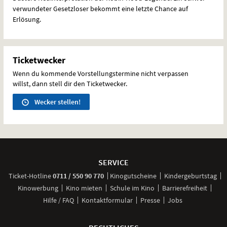
verwundeter Gesetzloser bekommt eine letzte Chance auf
Erlösung.
Ticketwecker
Wenn du kommende Vorstellungstermine nicht verpassen
willst, dann stell dir den Ticketwecker.
Wecker stellen!
Weitere
Navigationsmöglichkeiten
SERVICE
anrufen
Ticket-
Hotline
0711 / 550 90 770
Kinogutscheine
Kindergeburtstag
Kinowerbung
Kino mieten
Schule im Kino
Barrierefreiheit
Hilfe / FAQ
Kontaktformular
Presse
Jobs