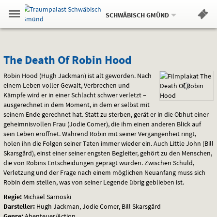
Aktueller
Gehe
Standort:
Weitere
.
zur
SCHWÄBISCH GMÜND
Standorte:
Menü
Startseite:
Navigation
Hinweis
Springe
zum
,
zum
.
Standortauswahl
umschalten
und
direkt
Inhalt
Menü
The
Service
The Death Of Robin Hood
Death
Robin Hood (Hugh Jackman) ist alt geworden. Nach
einem Leben voller Gewalt, Verbrechen und
Of
Kämpfe wird er in einer Schlacht schwer verletzt –
ausgerechnet in dem Moment, in dem er selbst mit
Robin
seinem Ende gerechnet hat. Statt zu sterben, gerät er in die Obhut einer
geheimnisvollen Frau (Jodie Comer), die ihm einen anderen Blick auf
Hood
sein Leben eröffnet. Während Robin mit seiner Vergangenheit ringt,
holen ihn die Folgen seiner Taten immer wieder ein. Auch Little John (Bill
Skarsgård), einst einer seiner engsten Begleiter, gehört zu den Menschen,
die von Robins Entscheidungen geprägt wurden. Zwischen Schuld,
Verletzung und der Frage nach einem möglichen Neuanfang muss sich
Robin dem stellen, was von seiner Legende übrig geblieben ist.
Regie:
Michael Sarnoski
Darsteller:
Hugh Jackman, Jodie Comer, Bill Skarsgård
Genre:
Abenteuer/Action