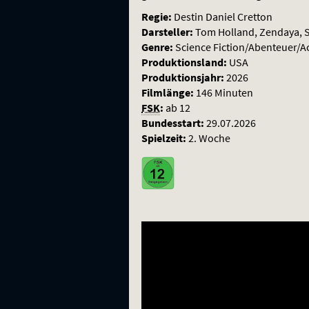
Regie:
Destin Daniel Cretton
Darsteller:
Tom Holland, Zendaya, S
Genre:
Science Fiction/Abenteuer/A
Produktionsland:
USA
Produktionsjahr:
2026
Filmlänge:
146 Minuten
FSK
:
ab 12
Bundesstart:
29.07.2026
Spielzeit:
2. Woche