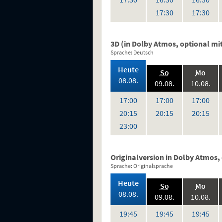
Uhr
Uh
17:30
17:30
3D (in Dolby Atmos, optional mi
Sprache: Deutsch
,
Heute
.,
.,
So
Mo
2026:
08.08.
2026:
202
09.08.
10.08.
,
,
,
,
,
Uhr
Uhr
Uh
17:00
17:00
17:00
Uhr
Uhr
Uh
20:15
20:15
20:15
Uhr
23:00
Originalversion in Dolby Atmos,
Sprache: Originalsprache
,
Heute
.,
.,
So
Mo
2026:
08.08.
2026:
202
09.08.
10.08.
Uhr
Uhr
Uh
19:45
19:45
19:45