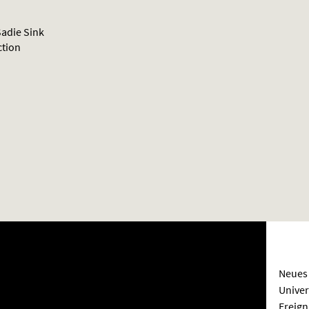
adie Sink
ction
Neues 
Univer
Ereign