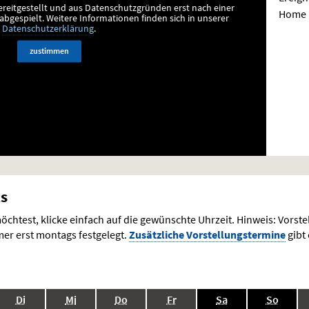
ereitgestellt und aus Datenschutzgründen erst nach einer
Home au
bgespielt.
Weitere Informationen finden sich in unserer
Datenschutzerklärung
.
zustimmen
ts
chtest, klicke einfach auf die gewünschte Uhrzeit. Hinweis: Vorst
r erst montags festgelegt.
Zusätzliche Vorstellungstermine
gibt 
.,
.,
.,
.,
.,
.,
Di
Mi
Do
Fr
Sa
So