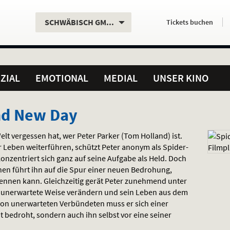
Aktueller
Servicefunktionen
Aktuelles
Hier
.
.
SCHWÄBISCH GMÜND
Tickets
buchen
Standort:
Weitere
Programm:
einfach
Standorte:
online
ZIAL
EMOTIONAL
MEDIAL
UNSER KINO
nd New Day
Welt vergessen hat, wer Peter Parker (Tom Holland) ist.
 Leben weiterführen, schützt Peter anonym als Spider-
nzentriert sich ganz auf seine Aufgabe als Held. Doch
en führt ihn auf die Spur einer neuen Bedrohung,
ennen kann. Gleichzeitig gerät Peter zunehmend unter
uf unerwartete Weise verändern und sein Leben aus dem
 von unerwarteten Verbündeten muss er sich einer
dt bedroht, sondern auch ihn selbst vor eine seiner