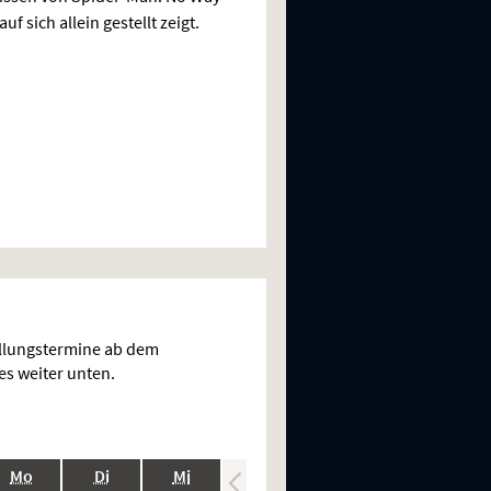
f sich allein gestellt zeigt.
ellungstermine ab dem
es weiter unten.
.,
.,
.,
.,
.,
Mo
Di
Mi
Do
Fr