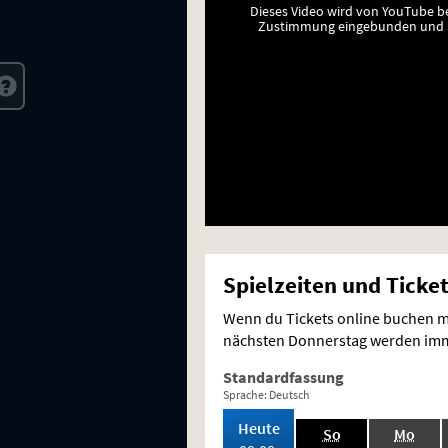
Dieses Video wird von YouTube b
Zustimmung eingebunden und a
Spielzeiten und Ticke
Wenn du Tickets online buchen mö
nächsten Donnerstag werden imme
Standardfassung
Sprache: Deutsch
,
Heute
.,
.,
So
Mo