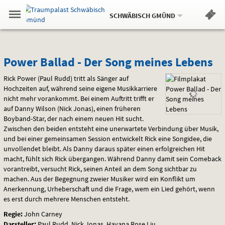
Aktueller
Gehe
Standort:
Weitere
.
zur
SCHWÄBISCH GMÜND
Standorte:
Menü
Startseite:
Navigation
Hinweis
Springe
zum
,
zum
.
Standortauswahl
umschalten
und
direkt
Inhalt
Menü
Power
Service
Power Ballad - Der Song meines Lebens
Ballad
Rick Power (Paul Rudd) tritt als Sänger auf
Hochzeiten auf, während seine eigene Musikkarriere
-
nicht mehr vorankommt. Bei einem Auftritt trifft er
auf Danny Wilson (Nick Jonas), einen früheren
Der
Boyband-Star, der nach einem neuen Hit sucht.
Zwischen den beiden entsteht eine unerwartete Verbindung über Musik,
Song
und bei einer gemeinsamen Session entwickelt Rick eine Songidee, die
unvollendet bleibt. Als Danny daraus später einen erfolgreichen Hit
meines
macht, fühlt sich Rick übergangen. Während Danny damit sein Comeback
vorantreibt, versucht Rick, seinen Anteil an dem Song sichtbar zu
Lebens
machen. Aus der Begegnung zweier Musiker wird ein Konflikt um
Anerkennung, Urheberschaft und die Frage, wem ein Lied gehört, wenn
es erst durch mehrere Menschen entsteht.
Regie:
John Carney
Darsteller:
Paul Rudd, Nick Jonas, Havana Rose Liu