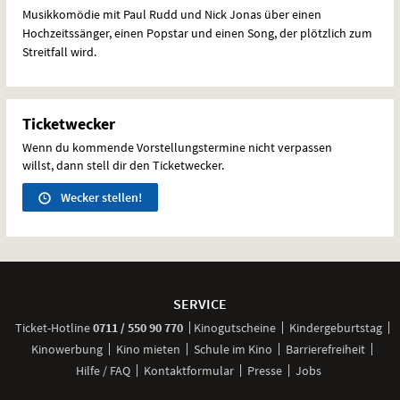
Musikkomödie mit Paul Rudd und Nick Jonas über einen
Hochzeitssänger, einen Popstar und einen Song, der plötzlich zum
Streitfall wird.
Ticketwecker
Wenn du kommende Vorstellungstermine nicht verpassen
willst, dann stell dir den Ticketwecker.
Wecker stellen!
Weitere
Navigationsmöglichkeiten
SERVICE
anrufen
Ticket-
Hotline
0711 / 550 90 770
Kinogutscheine
Kindergeburtstag
Kinowerbung
Kino mieten
Schule im Kino
Barrierefreiheit
Hilfe / FAQ
Kontaktformular
Presse
Jobs