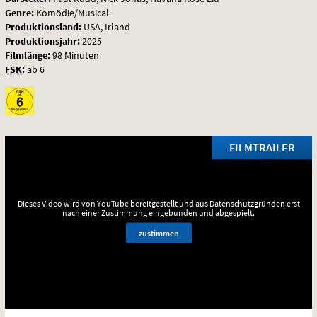
Genre:
Komödie/Musical
Produktionsland:
USA, Irland
Produktionsjahr:
2025
Filmlänge:
98 Minuten
FSK
:
ab 6
FILMTRAILER
Dieses Video wird von YouTube bereitgestellt und aus Datenschutzgründen erst
nach einer Zustimmung eingebunden und abgespielt.
zustimmen