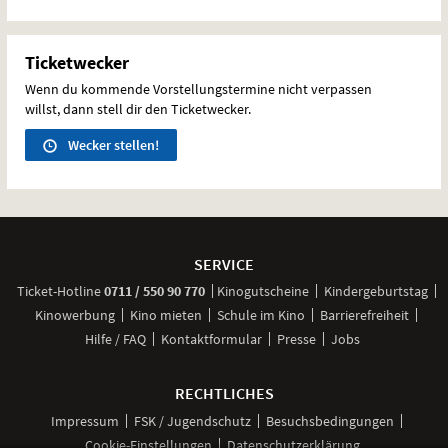
Ticketwecker
Wenn du kommende Vorstellungstermine nicht verpassen
willst, dann stell dir den Ticketwecker.
Wecker stellen!
Weitere
Navigationsmöglichkeiten
SERVICE
anrufen
Ticket-
Hotline
0711 / 550 90 770
Kinogutscheine
Kindergeburtstag
Kinowerbung
Kino mieten
Schule im Kino
Barrierefreiheit
Hilfe / FAQ
Kontaktformular
Presse
Jobs
RECHTLICHES
Impressum
FSK / Jugendschutz
Besuchsbedingungen
Cookie-Einstellungen
Datenschutzerklärung