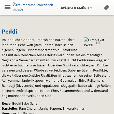
Aktueller
Gehe
Standort:
Weitere
.
zur
SCHWÄBISCH GMÜND
Standorte:
Menü
Startseite:
Navigation
Hinweis
Springe
zum
,
zum
.
Standortauswahl
umschalten
und
direkt
Inhalt
Menü
Peddi
Service
Peddi
Im ländlichen Andhra Pradesh der 1980er-Jahre
lebt Peddi Pehelwan (Ram Charan) nach seinen
eigenen Regeln. Er ist temperamentvoll, stolz und
eng mit den Menschen seines Dorfes verbunden. Als ein mächtiger
Gegner die Gemeinschaft unter Druck setzt, sucht Peddi einen Weg, sich
nicht einschüchtern zu lassen. Über den Sport versucht er, sein Dorf zu
vereinen und dessen Würde zu verteidigen. Dabei gerät er in Konflikte,
die weit über persönliche Rivalitäten hinausgehen. An seiner Seite steht
Achiyamma (Janhvi Kapoor), während Gournaidu (Shiva Rajkumar),
Rambujji (Divyenndu) und Appalasoori (Jagapathi Babu) wichtige Rollen
in einem Umfeld spielen, in dem Ehre, Zusammenhalt und Widerstand
eng miteinander verbunden sind.
Regie:
Buchi Babu Sana
Darsteller:
Ram Charan, Janhvi Kapoor, Shivarajkumar
Genre:
Action/Drama