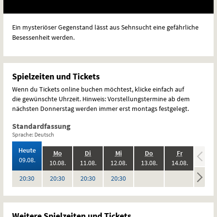
Ein mysteriöser Gegenstand lässt aus Sehnsucht eine gefährliche
Besessenheit werden.
Spielzeiten und Tickets
Wenn du Tickets online buchen möchtest, klicke einfach auf
die gewünschte Uhrzeit. Hinweis: Vorstellungstermine ab dem
nächsten Donnerstag werden immer erst montags festgelegt.
Standardfassung
Sprache: Deutsch
,
Heute
.,
.,
.,
.,
.,
.,
Mo
Di
Mi
Do
Fr
Sa
2026:
09.08.
2026:
2026:
2026:
2026:
2026:
10.08.
11.08.
12.08.
13.08.
14.08.
15.08
keine
keine
keine
Uhr
Uhr
Uhr
Uhr
20:30
20:30
20:30
20:30
Vorstellungen
Vorstellungen
Vorstel
Weitere Spielzeiten und Tickets