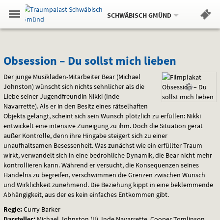
Aktueller
Gehe
Standort:
Weitere
.
zur
SCHWÄBISCH GMÜND
Standorte:
Menü
Startseite:
Navigation
Hinweis
Springe
zum
,
zum
.
Standortauswahl
umschalten
und
direkt
Inhalt
Menü
Obsession
Service
Obsession – Du sollst mich lieben
–
Der junge Musikladen-Mitarbeiter Bear (Michael
Johnston) wünscht sich nichts sehnlicher als die
Du
Liebe seiner Jugendfreundin Nikki (Inde
Navarrette). Als er in den Besitz eines rätselhaften
sollst
Objekts gelangt, scheint sich sein Wunsch plötzlich zu erfüllen: Nikki
entwickelt eine intensive Zuneigung zu ihm. Doch die Situation gerät
mich
außer Kontrolle, denn ihre Hingabe steigert sich zu einer
unaufhaltsamen Besessenheit. Was zunächst wie ein erfüllter Traum
lieben
wirkt, verwandelt sich in eine bedrohliche Dynamik, die Bear nicht mehr
kontrollieren kann. Während er versucht, die Konsequenzen seines
Handelns zu begreifen, verschwimmen die Grenzen zwischen Wunsch
und Wirklichkeit zunehmend. Die Beziehung kippt in eine beklemmende
Abhängigkeit, aus der es kein einfaches Entkommen gibt.
Regie:
Curry Barker
Darsteller:
Michael Johnston (II), Inde Navarrette, Cooper Tomlinson