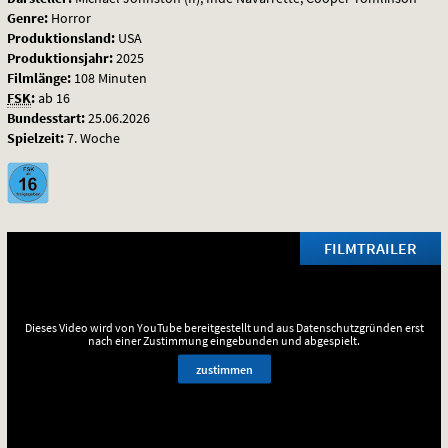
Genre:
Horror
Produktionsland:
USA
Produktionsjahr:
2025
Filmlänge:
108 Minuten
FSK
:
ab 16
Bundesstart:
25.06.2026
Spielzeit:
7. Woche
FILMTRAILER
Dieses Video wird von YouTube bereitgestellt und aus Datenschutzgründen erst
nach einer Zustimmung eingebunden und abgespielt.
zustimmen