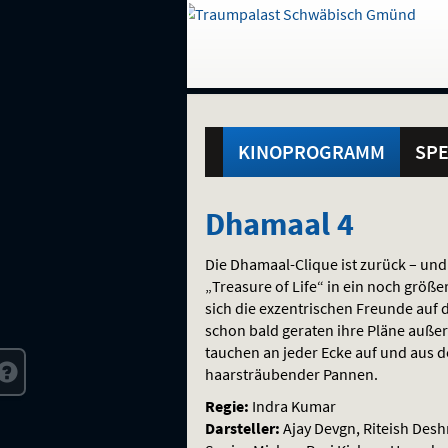
Gehe
zur
Startseite:
Standortauswahl
Navigation
Hinweis
Springe
zum
,
zum
.
und
direkt
Inhalt
Menü
Hauptmenü
Service
KINOPROGRAMM
SPE
Dhamaal
Dhamaal 4
4
Die Dhamaal-Clique ist zurück – und
„Treasure of Life“ in ein noch grö
sich die exzentrischen Freunde au
schon bald geraten ihre Pläne außer 
tauchen an jeder Ecke auf und aus de
haarsträubender Pannen.
Regie:
Indra Kumar
Darsteller:
Ajay Devgn, Riteish Desh