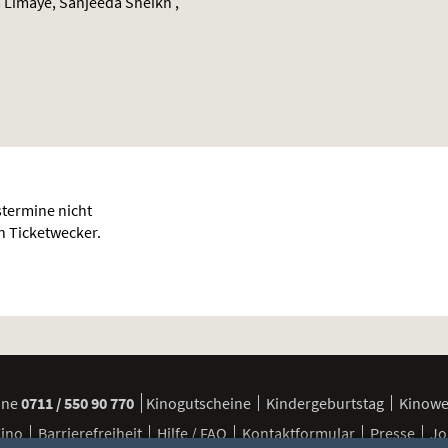
 Limaye, Sanjeeda Sheikh ,
termine nicht
en Ticketwecker.
ine
0711 / 550 90 770
Kinogutscheine
Kindergeburtstag
Kinow
Kino
Barrierefreiheit
Hilfe / FAQ
Kontaktformular
Presse
Jo