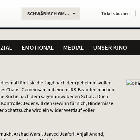
Aktueller
Servicefunktionen
Aktuelles
Hier
.
.
SCHWÄBISCH GMÜND
Tickets
buchen
Standort:
Weitere
Programm:
einfach
Standorte:
online
ZIAL
EMOTIONAL
MEDIAL
UNSER KINO
 diesmal führt sie die Jagd nach dem geheimnisvollen
ßeres Chaos. Gemeinsam mit einem
IRS
-Beamten machen
f die Suche nach dem sagenumwobenen Schatz. Doch
Kontrolle: Jeder will den Gewinn für sich, Hindernisse
r Schatzsuche wird ein wilder Wettlauf voller
mukh, Arshad Warsi, Jaaved Jaaferi, Anjali Anand,