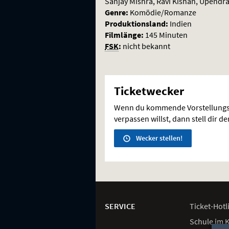
Sanjay Mishra, Ravi Kishan, Upendra
Genre:
Komödie/Romanze
Produktionsland:
Indien
Filmlänge:
145 Minuten
FSK
:
nicht bekannt
Ticketwecker
Wenn du kommende Vorstellungs
verpassen willst, dann stell dir d
Wecker stellen!
Weitere
Navigationsmöglichkeiten
SERVICE
Ticket-
Hotl
Schule im 