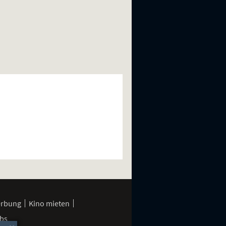
erbung
Kino mieten
bs