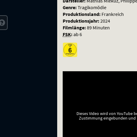
Darsteller:
Mathias Mlekuz, Philipp
Genre:
Tragikomödie
Produktionsland:
Frankreich
Produktionsjahr:
2024
Filmlänge:
89 Minuten
FSK
:
ab 6
Dieses Video wird von YouTube b
Zustimmung eingebunden und a