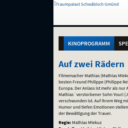
Gehe
zur
Startseite:
Standortauswahl
Navigation
Hinweis
Springe
zum
,
zum
.
und
direkt
Inhalt
Menü
Hauptmenü
Service
KINOPROGRAMM
SPE
Auf
Auf zwei Rädern
zwei
Filmemacher Mathias (Mathias Mlek
Rädern
besten Freund Philippe (Philippe R
Europa. Der Anlass ist mehr als nur 
Mathias´verstorbener Sohn Youri (Jo
verschwunden ist. Auf ihrem Weg mü
Humor und tiefen Emotionen stellen
der Bewältigung der Trauer.
Regie:
Mathias Mlekuz