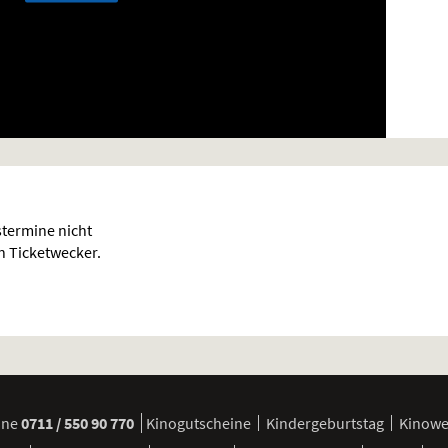
termine nicht
en Ticketwecker.
ine
0711 / 550 90 770
Kinogutscheine
Kindergeburtstag
Kinow