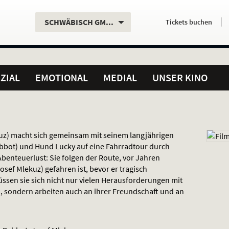
Aktueller
Servicefunktionen
Aktuelles
Hier
.
.
SCHWÄBISCH GMÜND
Tickets
buchen
Standort:
Weitere
Programm:
einfach
Standorte:
online
ZIAL
EMOTIONAL
MEDIAL
UNSER KINO
uz) macht sich gemeinsam mit seinem langjährigen
ebbot) und Hund Lucky auf eine Fahrradtour durch
Abenteuerlust: Sie folgen der Route, vor Jahren
sef Mlekuz) gefahren ist, bevor er tragisch
ssen sie sich nicht nur vielen Herausforderungen mit
, sondern arbeiten auch an ihrer Freundschaft und an