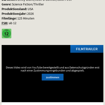
Genre:
Science Fiction/Thriller
Produktionsland:
USA
Produktionsjahr:
2026
Filmlänge:
125 Minuten
FSK
:
ab 12
FILMTRAILER
Dieses Video wird von YouTube bereitgestellt und aus Datenschutzgründen erst
nach einer Zustimmung eingebunden und abgespielt.
zustimmen