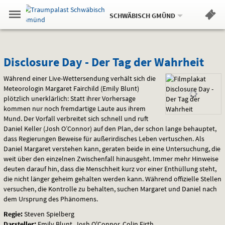
Aktueller
Gehe
Standort:
Weitere
.
zur
SCHWÄBISCH GMÜND
Standorte:
Menü
Startseite:
Navigation
Hinweis
Springe
zum
,
zum
.
Standortauswahl
umschalten
und
direkt
Inhalt
Menü
Disclosure
Service
Disclosure Day - Der Tag der Wahrheit
Day
Während einer Live-Wettersendung verhält sich die
Meteorologin Margaret Fairchild (Emily Blunt)
-
plötzlich unerklärlich: Statt ihrer Vorhersage
kommen nur noch fremdartige Laute aus ihrem
Der
Mund. Der Vorfall verbreitet sich schnell und ruft
Daniel Keller (Josh O’Connor) auf den Plan, der schon lange behauptet,
Tag
dass Regierungen Beweise für außerirdisches Leben vertuschen. Als
Daniel Margaret verstehen kann, geraten beide in eine Untersuchung, die
der
weit über den einzelnen Zwischenfall hinausgeht. Immer mehr Hinweise
deuten darauf hin, dass die Menschheit kurz vor einer Enthüllung steht,
Wahrheit
die nicht länger geheim gehalten werden kann. Während offizielle Stellen
versuchen, die Kontrolle zu behalten, suchen Margaret und Daniel nach
dem Ursprung des Phänomens.
Regie:
Steven Spielberg
Darsteller:
Emily Blunt, Josh O'Connor, Colin Firth