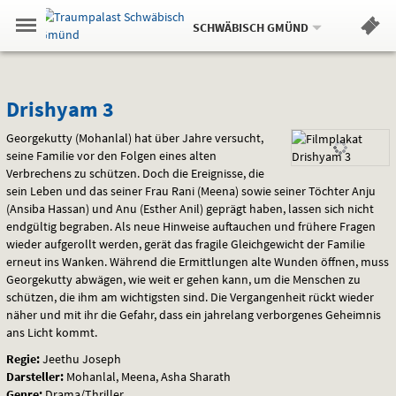
Aktueller
Gehe
Standort:
Weitere
.
zur
SCHWÄBISCH GMÜND
Standorte:
Menü
Startseite:
Navigation
Hinweis
Springe
zum
,
zum
.
Standortauswahl
umschalten
und
direkt
Inhalt
Menü
Drishyam
Service
Drishyam 3
3
Georgekutty (Mohanlal) hat über Jahre versucht,
seine Familie vor den Folgen eines alten
Verbrechens zu schützen. Doch die Ereignisse, die
sein Leben und das seiner Frau Rani (Meena) sowie seiner Töchter Anju
(Ansiba Hassan) und Anu (Esther Anil) geprägt haben, lassen sich nicht
endgültig begraben. Als neue Hinweise auftauchen und frühere Fragen
wieder aufgerollt werden, gerät das fragile Gleichgewicht der Familie
erneut ins Wanken. Während die Ermittlungen alte Wunden öffnen, muss
Georgekutty abwägen, wie weit er gehen kann, um die Menschen zu
schützen, die ihm am wichtigsten sind. Die Vergangenheit rückt wieder
näher und mit ihr die Gefahr, dass ein jahrelang verborgenes Geheimnis
ans Licht kommt.
Regie:
Jeethu Joseph
Darsteller:
Mohanlal, Meena, Asha Sharath
Genre:
Drama/Thriller