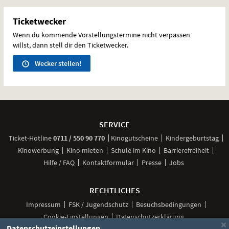
Ticketwecker
Wenn du kommende Vorstellungstermine nicht verpassen
willst, dann stell dir den Ticketwecker.
Wecker stellen!
Weitere
Navigationsmöglichkeiten
SERVICE
anrufen
Ticket-
Hotline
0711 / 550 90 770
Kinogutscheine
Kindergeburtstag
Kinowerbung
Kino mieten
Schule im Kino
Barrierefreiheit
Hilfe / FAQ
Kontaktformular
Presse
Jobs
RECHTLICHES
Impressum
FSK / Jugendschutz
Besuchsbedingungen
Cookie-Einstellungen
Datenschutzerklärung
×
Datenschutzeinstellungen