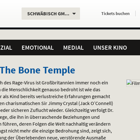
Aktueller
Servicefunktionen
Aktuelles
Hier
.
.
SCHWÄBISCH GMÜND
Tickets
buchen
Standort:
Weitere
Programm:
einfach
Standorte:
online
ZIAL
EMOTIONAL
MEDIAL
UNSER KINO
: The Bone Temple
 des Rage-Virus ist Großbritannien immer noch ein
 die Menschlichkeit genauso bedroht ist wie das
er als Kind bereits verlustreiche Erfahrungen gemacht
den charismatischen Sir Jimmy Crystal (Jack O’Connell)
jeder sicheren Zuflucht wieder. Gleichzeitig verfolgt Dr.
Wege, die ihn in überraschende Beziehungen und
führen, deren Folgen die Welt nachhaltig verändern
gst nicht mehr die einzige Bedrohung sind, zeigt sich,
lung der Überlebenden neue, verstörende Ausmaße