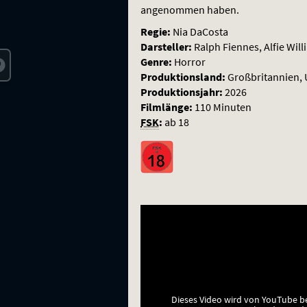
Temple
angenommen haben.
Regie:
Nia DaCosta
Darsteller:
Ralph Fiennes, Alfie Wil
Genre:
Horror
Produktionsland:
Großbritannien,
Produktionsjahr:
2026
Filmlänge:
110 Minuten
FSK
:
ab 18
Dieses Video wird von YouTube b