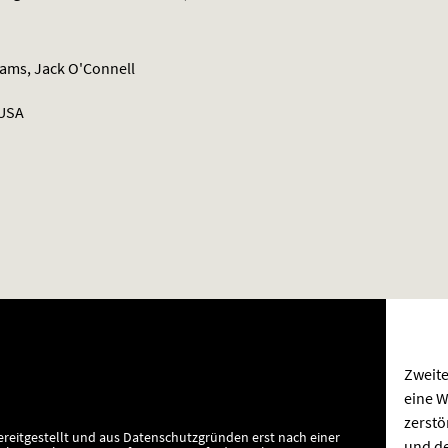
liams, Jack O'Connell
 USA
Zweite
eine W
zerstö
ereitgestellt und aus Datenschutzgründen erst nach einer
und d