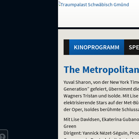
Gehe
zur
Startseite:
Standortauswahl
Navigation
Hinweis
Springe
zum
,
zum
.
und
direkt
Inhalt
Menü
Hauptmenü
Service
KINOPROGRAMM
SPE
The
The Metropolita
Metropolitan
Yuval Sharon, von der New York Time
Opera:
Generation” gefeiert, übernimmt di
Wagners Tristan und Isolde. Mit Lis
Richard
elektrisierende Stars auf der Met-B
der Oper, Isoldes berühmte Schlussa
Wagner
Mit Lise Davidsen, Ekaterina Guban
TRISTAN
Green
Dirigent: Yannick Nézet-Séguin, Pro