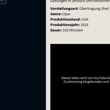
UND
Gesungen in Deutsch (mit deutschen
ISOLDE
Vorstellungsart:
Übertragung (live)
Genre:
Oper
Produktionsland:
USA
Produktionsjahr:
2025
Dauer:
310 Minuten
Dieses Video wird von YouTube b
Zustimmung eingebunden und a