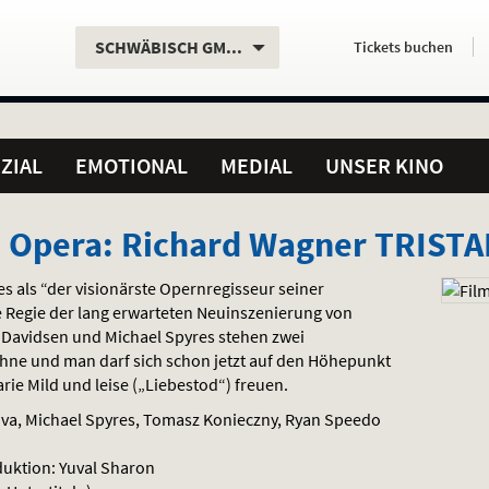
Aktueller
Servicefunktionen
Aktuelles
Hier
.
.
SCHWÄBISCH GMÜND
Tickets
buchen
Standort:
Weitere
Programm:
einfach
Standorte:
online
ZIAL
EMOTIONAL
MEDIAL
UNSER KINO
n Opera: Richard Wagner TRIST
s als “der visionärste Opernregisseur seiner
e Regie der lang erwarteten Neuinszenierung von
e Davidsen und Michael Spyres stehen zwei
ühne und man darf sich schon jetzt auf den Höhepunkt
rie Mild und leise („Liebestod“) freuen.
ova, Michael Spyres, Tomasz Konieczny, Ryan Speedo
duktion: Yuval Sharon