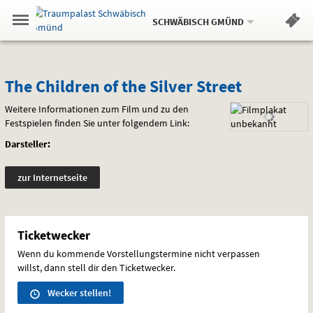
Aktueller
Gehe
Standort:
Weitere
.
zur
SCHWÄBISCH GMÜND
Standorte:
Menü
Startseite:
Navigation
Hinweis
Springe
zum
,
zum
.
Standortauswahl
umschalten
und
direkt
Inhalt
Menü
The
Service
The Children of the Silver Street
Children
Weitere Informationen zum Film und zu den
Festspielen finden Sie unter folgendem Link:
of
Darsteller:
the
zur Internetseite
Silver
Street
Ticketwecker
Wenn du kommende Vorstellungstermine nicht verpassen
willst, dann stell dir den Ticketwecker.
Wecker stellen!