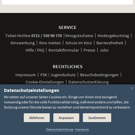
Weitere
Navigationsmöglichkeiten
SERVICE
anrufen
Ticket-
Hotline
0711 / 550 90 770
Kinogutscheine
Kindergeburtstag
Kinowerbung
Kino mieten
Schule im Kino
Barrierefreiheit
Hilfe / FAQ
Kontaktformular
Presse
Jobs
RECHTLICHES
Impressum
FSK / Jugendschutz
Besuchsbedingungen
Cookie-Einstellungen
Datenschutzerklärung
×
Datenschutzeinstellungen
Wir setzen auf unseren Seiten Cookies ein. Einige von ihnen sind zwingend
notwendig oder für die volle Funktionalität nötig, während andere uns helfen, die
Unsere
Unsere
Unsere
Unser
Unser
Social
Nutzung unserer Dienste besser zu verstehen und dementsprechend zu verbessern.
Seite
Seite
Seite
Kanal
Kanal
Media
bei
bei
bei
bei
bei
©
2026 Lochmann Filmtheaterbetriebe
Facebook
Instagram
TikTok
YouTube
WhatsApp
Ablehnen
Anpassen
Zustimmen
Links
Datenschutzerklärung
-
Impressum