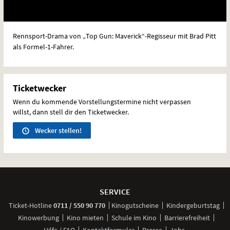
Rennsport-Drama von „Top Gun: Maverick“-Regisseur mit Brad Pitt
als Formel-1-Fahrer.
Ticketwecker
Wenn du kommende Vorstellungstermine nicht verpassen
willst, dann stell dir den Ticketwecker.
Wecker stellen!
Weitere
Navigationsmöglichkeiten
SERVICE
anrufen
Ticket-
Hotline
0711 / 550 90 770
Kinogutscheine
Kindergeburtstag
Kinowerbung
Kino mieten
Schule im Kino
Barrierefreiheit