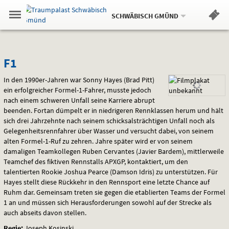
Aktueller
Gehe
Standort:
Weitere
.
zur
SCHWÄBISCH GMÜND
Standorte:
Menü
Startseite:
Navigation
Hinweis
Springe
zum
,
zum
.
Standortauswahl
umschalten
und
direkt
Inhalt
Menü
F1
Service
F1
In den 1990er-Jahren war Sonny Hayes (Brad Pitt)
ein erfolgreicher Formel-1-Fahrer, musste jedoch
nach einem schweren Unfall seine Karriere abrupt
beenden. Fortan dümpelt er in niedrigeren Rennklassen herum und hält
sich drei Jahrzehnte nach seinem schicksalsträchtigen Unfall noch als
Gelegenheitsrennfahrer über Wasser und versucht dabei, von seinem
alten Formel-1-Ruf zu zehren. Jahre später wird er von seinem
damaligen Teamkollegen Ruben Cervantes (Javier Bardem), mittlerweile
Teamchef des fiktiven Rennstalls
APXGP
, kontaktiert, um den
talentierten Rookie Joshua Pearce (Damson Idris) zu unterstützen. Für
Hayes stellt diese Rückkehr in den Rennsport eine letzte Chance auf
Ruhm dar. Gemeinsam treten sie gegen die etablierten Teams der Formel
1 an und müssen sich Herausforderungen sowohl auf der Strecke als
auch abseits davon stellen.
Regie:
Joseph Kosinski