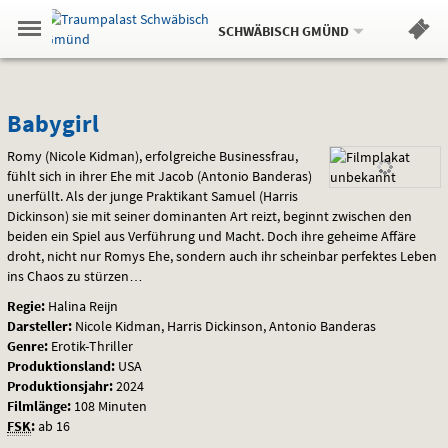
Aktueller
Gehe
Standort:
Weitere
.
zur
SCHWÄBISCH GMÜND
Standorte:
Menü
Startseite:
Navigation
Hinweis
Springe
zum
,
zum
.
Standortauswahl
umschalten
und
direkt
Inhalt
Menü
Babygirl
Service
Babygirl
Romy (Nicole Kidman), erfolgreiche Businessfrau,
fühlt sich in ihrer Ehe mit Jacob (Antonio Banderas)
unerfüllt. Als der junge Praktikant Samuel (Harris
Dickinson) sie mit seiner dominanten Art reizt, beginnt zwischen den
beiden ein Spiel aus Verführung und Macht. Doch ihre geheime Affäre
droht, nicht nur Romys Ehe, sondern auch ihr scheinbar perfektes Leben
ins Chaos zu stürzen…
Regie:
Halina Reijn
Darsteller:
Nicole Kidman, Harris Dickinson, Antonio Banderas
Genre:
Erotik-Thriller
Produktionsland:
USA
Produktionsjahr:
2024
Filmlänge:
108 Minuten
FSK
:
ab 16