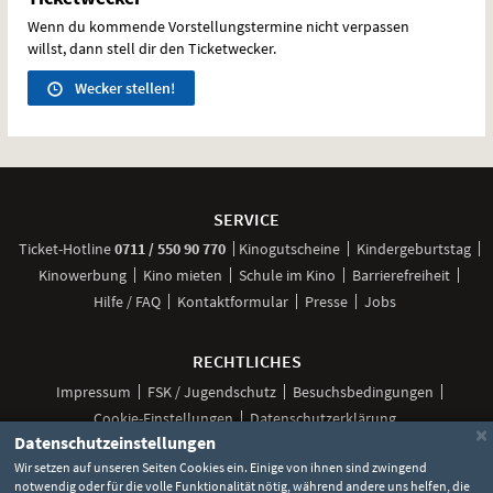
Wenn du kommende Vorstellungstermine nicht verpassen
willst, dann stell dir den Ticketwecker.
Wecker stellen!
Weitere
Navigationsmöglichkeiten
SERVICE
anrufen
Ticket-
Hotline
0711 / 550 90 770
Kinogutscheine
Kindergeburtstag
Kinowerbung
Kino mieten
Schule im Kino
Barrierefreiheit
Hilfe / FAQ
Kontaktformular
Presse
Jobs
RECHTLICHES
Impressum
FSK / Jugendschutz
Besuchsbedingungen
Cookie-Einstellungen
Datenschutzerklärung
×
Datenschutzeinstellungen
Wir setzen auf unseren Seiten Cookies ein. Einige von ihnen sind zwingend
notwendig oder für die volle Funktionalität nötig, während andere uns helfen, die