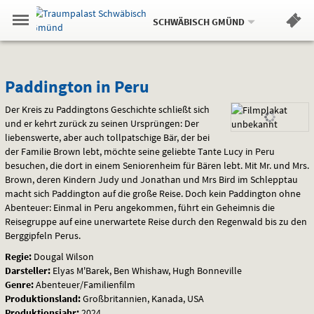
Aktueller
Gehe
Standort:
Weitere
.
zur
SCHWÄBISCH GMÜND
Standorte:
Menü
Startseite:
Navigation
Hinweis
Springe
zum
,
zum
.
Standortauswahl
umschalten
und
direkt
Inhalt
Menü
Paddington
Service
Paddington in Peru
in
Der Kreis zu Paddingtons Geschichte schließt sich
und er kehrt zurück zu seinen Ursprüngen: Der
Peru
liebenswerte, aber auch tollpatschige Bär, der bei
der Familie Brown lebt, möchte seine geliebte Tante Lucy in Peru
besuchen, die dort in einem Seniorenheim für Bären lebt. Mit Mr. und Mrs.
Brown, deren Kindern Judy und Jonathan und Mrs Bird im Schlepptau
macht sich Paddington auf die große Reise. Doch kein Paddington ohne
Abenteuer: Einmal in Peru angekommen, führt ein Geheimnis die
Reisegruppe auf eine unerwartete Reise durch den Regenwald bis zu den
Berggipfeln Perus.
Regie:
Dougal Wilson
Darsteller:
Elyas M'Barek, Ben Whishaw, Hugh Bonneville
Genre:
Abenteuer/Familienfilm
Produktionsland:
Großbritannien, Kanada, USA
Produktionsjahr:
2024