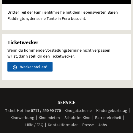
Dritter Teil der Familienfilmreihe mit dem liebenswerten Bären
Paddington, der seine Tante in Peru besucht.
Ticketwecker
Wenn du kommende Vorstellungstermine nicht verpassen
willst, dann stell dir den Ticketwecker.
Wecker stellen!
Weitere
Navigationsmöglichkeiten
SERVICE
anrufen
Ticket-
Hotline
0711 / 550 90 770
Kinogutscheine
Kindergeburtstag
Kinowerbung
Kino mieten
Schule im Kino
Barrierefreiheit
Hilfe / FAQ
Kontaktformular
Presse
Jobs