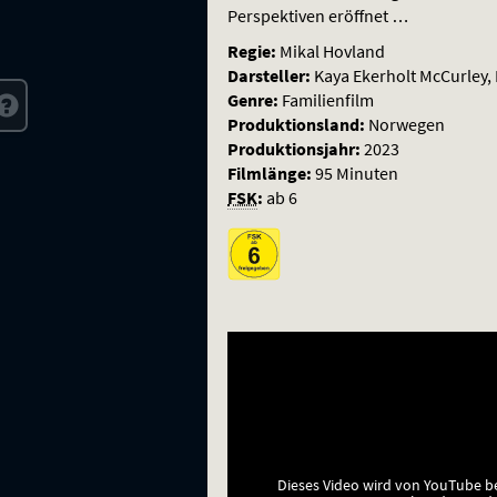
Perspektiven eröffnet …
Regie:
Mikal Hovland
Darsteller:
Kaya Ekerholt McCurley, 
Genre:
Familienfilm
Produktionsland:
Norwegen
Produktionsjahr:
2023
Filmlänge:
95 Minuten
FSK
:
ab 6
Dieses Video wird von YouTube b