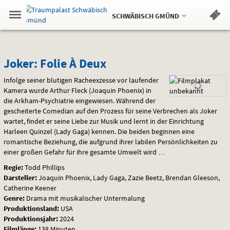
Aktueller
Gehe
Standort:
Weitere
.
zur
SCHWÄBISCH GMÜND
Standorte:
Menü
Startseite:
Navigation
Hinweis
Springe
zum
,
zum
.
Standortauswahl
umschalten
und
direkt
Inhalt
Menü
Joker:
Service
Joker: Folie À Deux
Folie
Infolge seiner blutigen Racheexzesse vor laufender
Kamera wurde Arthur Fleck (Joaquin Phoenix) in
À
die Arkham-Psychiatrie eingewiesen. Während der
gescheiterte Comedian auf den Prozess für seine Verbrechen als Joker
Deux
wartet, findet er seine Liebe zur Musik und lernt in der Einrichtung
Harleen Quinzel (Lady Gaga) kennen. Die beiden beginnen eine
romantische Beziehung, die aufgrund ihrer labilen Persönlichkeiten zu
einer großen Gefahr für ihre gesamte Umwelt wird …
Regie:
Todd Phillips
Darsteller:
Joaquin Phoenix, Lady Gaga, Zazie Beetz, Brendan Gleeson,
Catherine Keener
Genre:
Drama mit musikalischer Untermalung
Produktionsland:
USA
Produktionsjahr:
2024
Filmlänge:
138 Minuten