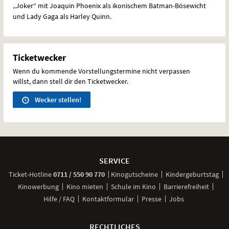
„Joker“ mit Joaquin Phoenix als ikonischem Batman-Bösewicht
und Lady Gaga als Harley Quinn.
Ticketwecker
Wenn du kommende Vorstellungstermine nicht verpassen
willst, dann stell dir den Ticketwecker.
Wecker stellen!
Weitere
Navigationsmöglichkeiten
SERVICE
anrufen
Ticket-
Hotline
0711 / 550 90 770
Kinogutscheine
Kindergeburtstag
Kinowerbung
Kino mieten
Schule im Kino
Barrierefreiheit
Hilfe / FAQ
Kontaktformular
Presse
Jobs
RECHTLICHES