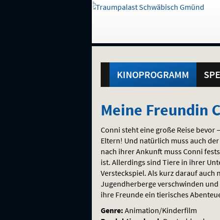
Gehe
zur
Startseite:
Standortauswahl
Navigation
Hinweis
Springe
zum
,
zum
.
und
direkt
Inhalt
Menü
Hauptmenü
Service
KINOPROGRAMM
SPE
Meine
Meine Freundin 
Freundin
Conni steht eine große Reise bevor
Conni
Eltern! Und natürlich muss auch der
nach ihrer Ankunft muss Conni festst
–
ist. Allerdings sind Tiere in ihrer Un
Versteckspiel. Als kurz darauf auch
Geheimnis
Jugendherberge verschwinden und ei
ihre Freunde ein tierisches Abente
um
Genre:
Animation/Kinderfilm