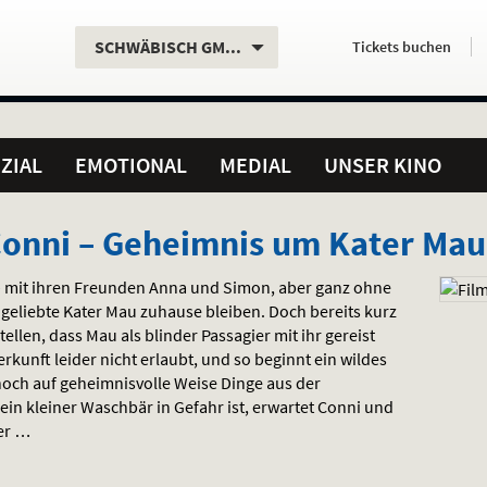
Aktueller
Servicefunktionen
Aktuelles
Hier
.
.
SCHWÄBISCH GMÜND
Tickets
buchen
Standort:
Weitere
Programm:
einfach
Standorte:
online
ZIAL
EMOTIONAL
MEDIAL
UNSER KINO
Conni – Geheimnis um Kater Mau
 – mit ihren Freunden Anna und Simon, aber ganz ohne
 geliebte Kater Mau zuhause bleiben. Doch bereits kurz
ellen, dass Mau als blinder Passagier mit ihr gereist
terkunft leider nicht erlaubt, und so beginnt ein wildes
 noch auf geheimnisvolle Weise Dinge aus der
n kleiner Waschbär in Gefahr ist, erwartet Conni und
uer …