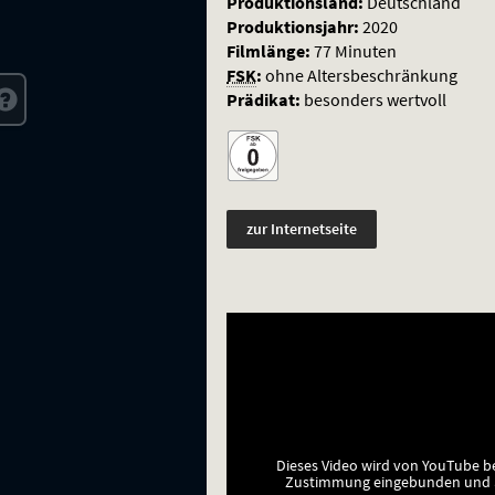
Kater
Produktionsland:
Deutschland
Produktionsjahr:
2020
Mau
Filmlänge:
77 Minuten
FSK
:
ohne Altersbeschränkung
Prädikat:
besonders wertvoll
zur Internetseite
Dieses Video wird von YouTube b
Zustimmung eingebunden und a