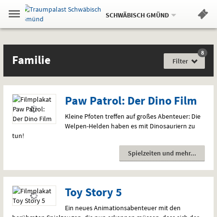
Aktueller
Gehe
Standort:
Weitere
.
zur
SCHWÄBISCH GMÜND
Standorte:
Menü
Startseite:
Navigation
Hinweis
Springe
zum
,
zum
.
Standortauswahl
umschalten
und
direkt
Inhalt
Menü
Filme
Familie
Service
8
Film
Familie
für
Filter
jede
Gefühlslage
Paw Patrol: Der Dino Film
Kleine Pfoten treffen auf großes Abenteuer: Die
Welpen-Helden haben es mit Dinosauriern zu
tun!
Spielzeiten und mehr
Toy Story 5
Ein neues Animationsabenteuer mit den