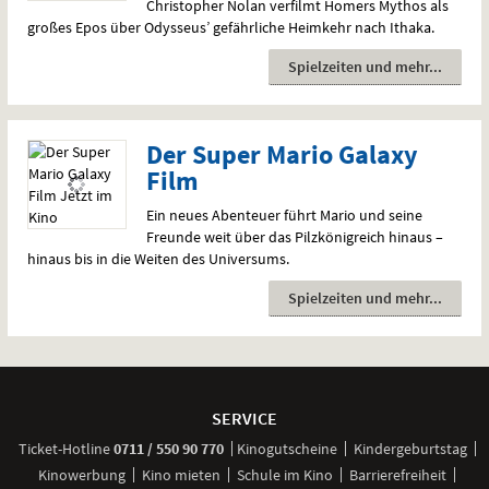
Christopher Nolan verfilmt Homers Mythos als
großes Epos über Odysseus’ gefährliche Heimkehr nach Ithaka.
Spielzeiten und mehr
Der Super Mario Galaxy
Film
Ein neues Abenteuer führt Mario und seine
Freunde weit über das Pilzkönigreich hinaus –
hinaus bis in die Weiten des Universums.
Spielzeiten und mehr
Weitere
Navigationsmöglichkeiten
SERVICE
anrufen
Ticket-
Hotline
0711 / 550 90 770
Kinogutscheine
Kindergeburtstag
Kinowerbung
Kino mieten
Schule im Kino
Barrierefreiheit