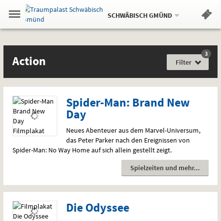
Aktueller
Gehe
Standort:
Weitere
.
zur
SCHWÄBISCH GMÜND
Standorte:
Menü
Startseite:
Navigation
Hinweis
Springe
zum
,
zum
.
Standortauswahl
umschalten
und
direkt
Inhalt
Menü
Filme
Action
Service
3
Film
Action
für
Filter
jede
Gefühlslage
Spider-Man: Brand New
Day
Neues Abenteuer aus dem Marvel-Universum,
das Peter Parker nach den Ereignissen von
Spider-Man: No Way Home auf sich allein gestellt zeigt.
Spielzeiten und mehr
Die Odyssee