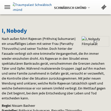
Aktueller
Gehe
Standort:
Weitere
.
zur
SCHWÄBISCH GMÜND
Standorte:
Menü
Startseite:
Navigation
Hinweis
Springe
zum
,
zum
.
Standortauswahl
umschalten
und
direkt
Inhalt
Menü
I,
Service
I, Nobody
Nobody
Nach außen führt Rajeevan (Prithviraj Sukumaran)
ein unauffälliges Leben mit seiner Frau (Parvathy
Thiruvothu) und seiner Tochter. Doch hinter der
Fassade verbirgt sich eine kriminelle Vergangenheit, die ihn immer
wieder einzuholen droht. Als Rajeevan in den Strudel eines
spektakulären Bankraubs gerät, verschwimmen die Grenzen zwischen
Täter und Opfer. Während rivalisierende Gruppen Jagd auf ihn machen
und seine Familie zunehmend in Gefahr gerät, versucht er verzweifelt,
die Kontrolle über die Situation zurückzugewinnen. Mit jeder neuen
Wendung wird unklarer, welche Rolle Rajeevan tatsächlich spielt und
welche Geheimnisse er vor seinem Umfeld verbirgt. Ein Wettlauf gegen
die Zeit beginnt, bei dem jede Entscheidung über Leben und Tod
entscheiden kann.
Regie:
Nissam Basheer
Darsteller:
Prithviraj Sukumaran, Parvathy Thiruvothu