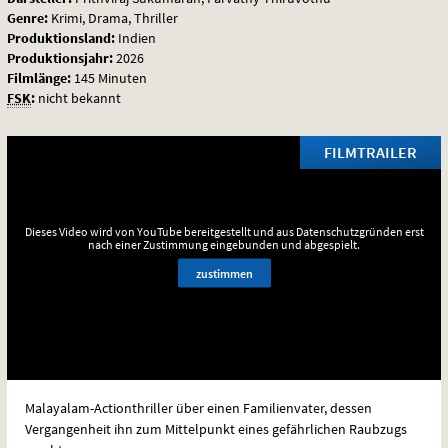
Genre:
Krimi, Drama, Thriller
Produktionsland:
Indien
Produktionsjahr:
2026
Filmlänge:
145 Minuten
FSK
:
nicht bekannt
FILMTRAILER
Dieses Video wird von YouTube bereitgestellt und aus Datenschutzgründen erst
nach einer Zustimmung eingebunden und abgespielt.
zustimmen
Malayalam-Actionthriller über einen Familienvater, dessen
Vergangenheit ihn zum Mittelpunkt eines gefährlichen Raubzugs