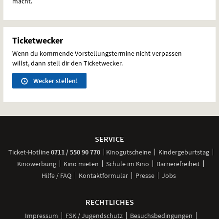
macht.
Ticketwecker
Wenn du kommende Vorstellungstermine nicht verpassen
willst, dann stell dir den Ticketwecker.
Wecker stellen!
Weitere
Navigationsmöglichkeiten
SERVICE
anrufen
Ticket-
Hotline
0711 / 550 90 770
Kinogutscheine
Kindergeburtstag
Kinowerbung
Kino mieten
Schule im Kino
Barrierefreiheit
Hilfe / FAQ
Kontaktformular
Presse
Jobs
RECHTLICHES
Impressum
FSK / Jugendschutz
Besuchsbedingungen