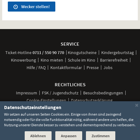
Wecker stellen!
Weitere
Navigationsmöglichkeiten
SERVICE
anrufen
Ticket-
Hotline
0711 / 550 90 770
Kinogutscheine
Kindergeburtstag
Kinowerbung
Kino mieten
Schule im Kino
Barrierefreiheit
Hilfe / FAQ
Kontaktformular
Presse
Jobs
RECHTLICHES
Impressum
FSK / Jugendschutz
Besuchsbedingungen
Cookie-Einstellungen
Datenschutzerklärung
×
Datenschutzeinstellungen
Wir setzen auf unseren Seiten Cookies ein. Einige von ihnen sind zwingend
notwendig oder für die volle Funktionalität nötig, während andere uns helfen, die
Unsere
Unsere
Unsere
Unser
Unser
Nutzung unserer Dienste besser zu verstehen und dementsprechend zu verbessern.
Social
Seite
Seite
Seite
Kanal
Kanal
Media
bei
bei
bei
bei
bei
Ablehnen
Anpassen
Zustimmen
©
2026 Lochmann Filmtheaterbetriebe
Facebook
Instagram
TikTok
YouTube
WhatsApp
Links