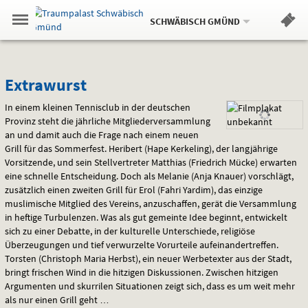
Aktueller
Gehe
Standort:
Weitere
.
zur
SCHWÄBISCH GMÜND
Standorte:
Menü
Startseite:
Navigation
Hinweis
Springe
zum
,
zum
.
Standortauswahl
umschalten
und
direkt
Inhalt
Menü
Extrawurst
Service
Extrawurst
In einem kleinen Tennisclub in der deutschen
Provinz steht die jährliche Mitgliederversammlung
an und damit auch die Frage nach einem neuen
Grill für das Sommerfest. Heribert (Hape Kerkeling), der langjährige
Vorsitzende, und sein Stellvertreter Matthias (Friedrich Mücke) erwarten
eine schnelle Entscheidung. Doch als Melanie (Anja Knauer) vorschlägt,
zusätzlich einen zweiten Grill für Erol (Fahri Yardim), das einzige
muslimische Mitglied des Vereins, anzuschaffen, gerät die Versammlung
in heftige Turbulenzen. Was als gut gemeinte Idee beginnt, entwickelt
sich zu einer Debatte, in der kulturelle Unterschiede, religiöse
Überzeugungen und tief verwurzelte Vorurteile aufeinandertreffen.
Torsten (Christoph Maria Herbst), ein neuer Werbetexter aus der Stadt,
bringt frischen Wind in die hitzigen Diskussionen. Zwischen hitzigen
Argumenten und skurrilen Situationen zeigt sich, dass es um weit mehr
als nur einen Grill geht …