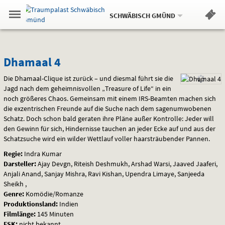
Aktueller
Gehe
Standort:
Weitere
.
zur
SCHWÄBISCH GMÜND
Standorte:
Menü
Startseite:
Navigation
Hinweis
Springe
zum
,
zum
.
Standortauswahl
umschalten
und
direkt
Inhalt
Menü
Dhamaal
Service
Dhamaal 4
4
Die Dhamaal-Clique ist zurück – und diesmal führt sie die
Jagd nach dem geheimnisvollen „Treasure of Life“ in ein
noch größeres Chaos. Gemeinsam mit einem
IRS
-Beamten machen sich
die exzentrischen Freunde auf die Suche nach dem sagenumwobenen
Schatz. Doch schon bald geraten ihre Pläne außer Kontrolle: Jeder will
den Gewinn für sich, Hindernisse tauchen an jeder Ecke auf und aus der
Schatzsuche wird ein wilder Wettlauf voller haarsträubender Pannen.
Regie:
Indra Kumar
Darsteller:
Ajay Devgn, Riteish Deshmukh, Arshad Warsi, Jaaved Jaaferi,
Anjali Anand, Sanjay Mishra, Ravi Kishan, Upendra Limaye, Sanjeeda
Sheikh ,
Genre:
Komödie/Romanze
Produktionsland:
Indien
Filmlänge:
145 Minuten
FSK
:
nicht bekannt