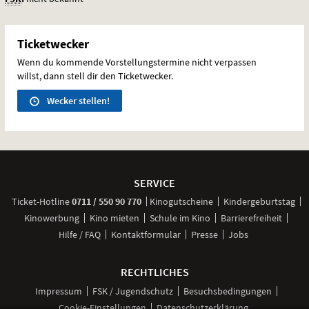
Ticketwecker
Wenn du kommende Vorstellungstermine nicht verpassen
willst, dann stell dir den Ticketwecker.
Wecker stellen!
Weitere
Navigationsmöglichkeiten
SERVICE
anrufen
Ticket-
Hotline
0711 / 550 90 770
Kinogutscheine
Kindergeburtstag
Kinowerbung
Kino mieten
Schule im Kino
Barrierefreiheit
Hilfe / FAQ
Kontaktformular
Presse
Jobs
RECHTLICHES
Impressum
FSK / Jugendschutz
Besuchsbedingungen
Cookie-Einstellungen
Datenschutzerklärung