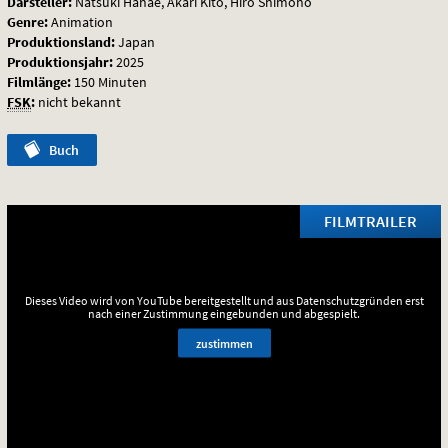
Darsteller:
Natsuki Hanae, Akari Kito, Hiro Shimono
Genre:
Animation
Produktionsland:
Japan
Produktionsjahr:
2025
Filmlänge:
150 Minuten
FSK
:
nicht bekannt
Buch
FILMTRAILER
Dieses Video wird von YouTube bereitgestellt und aus Datenschutzgründen erst
nach einer Zustimmung eingebunden und abgespielt.
zustimmen