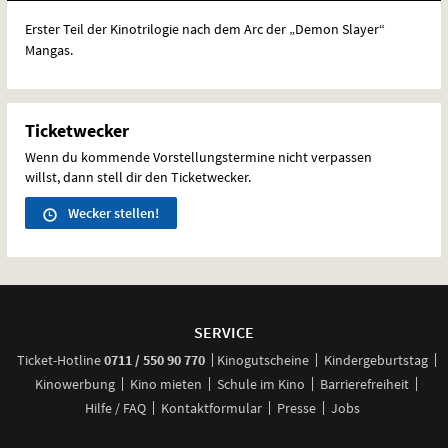
Erster Teil der Kinotrilogie nach dem Arc der „Demon Slayer“
Mangas.
Ticketwecker
Wenn du kommende Vorstellungstermine nicht verpassen
willst, dann stell dir den Ticketwecker.
Wecker stellen!
Weitere
Navigationsmöglichkeiten
SERVICE
anrufen
Ticket-
Hotline
0711 / 550 90 770
Kinogutscheine
Kindergeburtstag
Kinowerbung
Kino mieten
Schule im Kino
Barrierefreiheit
Hilfe / FAQ
Kontaktformular
Presse
Jobs