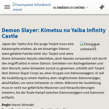
Aktueller
Gehe
Standort:
Weitere
.
zur
SCHWÄBISCH GMÜND
Standorte:
Menü
Startseite:
Navigation
Hinweis
Springe
zum
,
zum
.
Standortauswahl
umschalten
und
direkt
Inhalt
Menü
Demon
Service
Demon Slayer: Kimetsu no Yaiba Infinity
Castle
Slayer:
Japan der Taisho-Ära: Der junge Tanjirō muss eine
Kimetsu
Katastrophe erleben, als ein bösartiger Dämon
seine geliebte Familie tötet. Nur Tanjirō und seine
no
kleine Schwester Nezuko überleben, doch Nezuko verwandelt sich durch
Yaiba
den Angriff selbst in einen Dämon. Getrieben von Rachegedanken und
dem Wunsch, seine Schwester zurück zu gewinnen, schließt sich Tanjirō
Infinity
dem Demon Slayer Corps an, einer Gruppe von Dämonenjägern. Er will
die Ausbildung zu einem Hashira, dem ranghöchsten Dämonenjäger,
Castle
abschließen, um seine Schwester zu retten. Während der Ausbildung
muss er nicht nur gefährliche Missionen und Herausforderungen
meistern, bis der finale Kampf zwischen Dämonenjägern und Dämonen
entfacht.
Regie:
Haruo Sotozaki