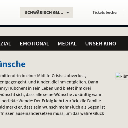
Aktueller
Servicefunktionen
Aktuelles
Hier
.
.
SCHWÄBISCH GMÜND
Tickets
buchen
Standort:
Weitere
Programm:
einfach
Standorte:
online
ZIAL
EMOTIONAL
MEDIAL
UNSER KINO
ünsche
mittendrin in einer Midlife-Crisis: Jobverlust,
 entgegengeht, und Kinder, die ihm entgleiten. Dann
Henry Hübchen) in sein Leben und bietet ihm drei
 wünscht sich, dass alle seine Wünsche zukünftig wahr
r perfekte Wende: Der Erfolg kehrt zurück, die Familie
d merkt er, dass sein Wunsch mehr Fluch als Segen ist
rfnissen auseinandersetzen muss, um das wahre Glück