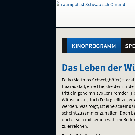
Gehe
zur
Startseite:
Standortauswahl
Navigation
Hinweis
Springe
zum
,
zum
.
und
direkt
Inhalt
Menü
Hauptmenü
Service
KINOPROGRAMM
SPE
Das
Das Leben der W
Leben
Felix (Matthias Schweighöfer) steckt 
der
Haarausfall, eine Ehe, die dem Ende
tritt ein geheimnisvoller Fremder (
Wünsche
Wünsche an, doch Felix greift zu, er
werden. Was folgt, ist eine scheinba
scheint zusammenzuhalten. Doch bal
und er sich mit seinen wahren Bedü
zu erreichen.