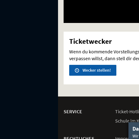
Ticketwecker
Wenn du kommende Vorstellungs
verpassen willst, dann stell dir d
Wecker stellen!
Weitere
Navigationsmöglichkeiten
SERVICE
Ticket-
Hotl
Schule im 
Da
Wir
RECHTLICHES
Impressum