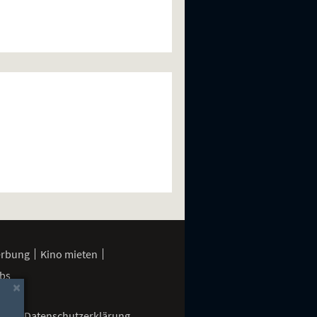
erbung
Kino mieten
bs
×
gen
Datenschutzerklärung