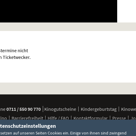
termine nicht
en Ticketwecker.
ine
0711 / 550 90 770
Kinogutscheine
Kindergeburtstag
Kinow
Kino
Barrierefreiheit
Hilfe / FAQ
Kontaktformular
Presse
Jo
tenschutzeinstellungen
 setzen auf unseren Seiten Cookies ein. Einige von ihnen sind zwingend
FSK / Jugendschutz
Besuchsbedingungen
Cookie-Einstellun