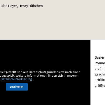
Luise Heyer, Henry Hübchen
Basier
Roman
erzähl
ereitgestellt und aus Datenschutzgründen erst nach einer
geschi
bgespielt.
Weitere Informationen finden sich in unserer
Erfüll
Datenschutzerklärung
.
größte
zustimmen