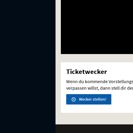
Ticketwecker
Wenn du kommende Vorstellungs
verpassen willst, dann stell dir d
Wecker stellen!
Weitere