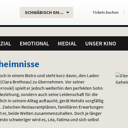
Aktueller
Servicefunktionen
Aktuelles
Hier
.
.
SCHWÄBISCH GMÜND
Tickets
buchen
Standort:
Weitere
Programm:
einfach
Standorte:
online
ZIAL
EMOTIONAL
MEDIAL
UNSER KINO
heimnisse
Koch in einem Bistro und steht kurz davor, den Laden
 (Clara Bretheau) zu übernehmen. Vor seiner
errouki) spielt er jedoch weiterhin den perfekten Sohn
 Beziehung, sondern auch seine Leidenschaft für die
lich in seinem Alltag auftaucht, gerät Mehdís sorgfältig
. Zwischen Restaurantplänen, familiären Erwartungen
 er, beide Welten zusammenzuhalten. Doch je länger
sto schwieriger wird es, Léa, Fatima und sich selbst