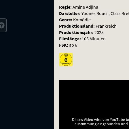
Regie:
Amine Adjina
Darsteller:
Younès Boucif, Clara Br
Genre:
Komödie
Produktionsland:
Frankreich
Produktionsjahr:
2025
Filmlänge:
105 Minuten
FSK
:
ab 6
Dieses Video wird von YouTube b
Zustimmung eingebunden und a