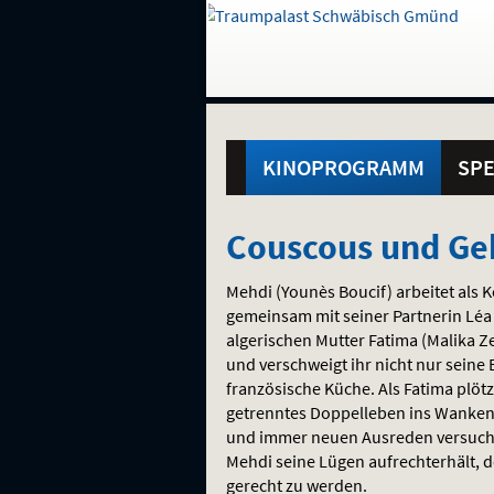
Gehe
zur
Startseite:
Standortauswahl
Navigation
Hinweis
Springe
zum
,
zum
.
und
direkt
Inhalt
Menü
Hauptmenü
Service
KINOPROGRAMM
SPE
Couscous
Couscous und Ge
und
Mehdi (Younès Boucif) arbeitet als 
Geheimnisse
gemeinsam mit seiner Partnerin Léa
algerischen Mutter Fatima (Malika Z
und verschweigt ihr nicht nur seine
französische Küche. Als Fatima plötz
getrenntes Doppelleben ins Wanken
und immer neuen Ausreden versucht
Mehdi seine Lügen aufrechterhält, de
gerecht zu werden.