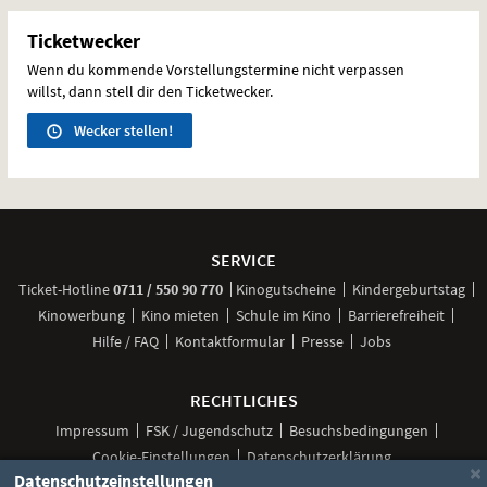
Ticketwecker
Wenn du kommende Vorstellungstermine nicht verpassen
willst, dann stell dir den Ticketwecker.
Wecker stellen!
Weitere
Navigationsmöglichkeiten
SERVICE
anrufen
Ticket-
Hotline
0711 / 550 90 770
Kinogutscheine
Kindergeburtstag
Kinowerbung
Kino mieten
Schule im Kino
Barrierefreiheit
Hilfe / FAQ
Kontaktformular
Presse
Jobs
RECHTLICHES
Impressum
FSK / Jugendschutz
Besuchsbedingungen
Cookie-Einstellungen
Datenschutzerklärung
×
Datenschutzeinstellungen