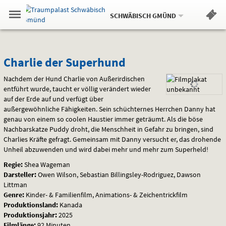
Aktueller
Gehe
Standort:
Weitere
.
zur
SCHWÄBISCH GMÜND
Standorte:
Menü
Startseite:
Navigation
Hinweis
Springe
zum
,
zum
.
Standortauswahl
umschalten
und
direkt
Inhalt
Menü
Charlie
Service
Charlie der Superhund
der
Nachdem der Hund Charlie von Außerirdischen
entführt wurde, taucht er völlig verändert wieder
Superhund
auf der Erde auf und verfügt über
außergewöhnliche Fähigkeiten. Sein schüchternes Herrchen Danny hat
genau von einem so coolen Haustier immer geträumt. Als die böse
Nachbarskatze Puddy droht, die Menschheit in Gefahr zu bringen, sind
Charlies Kräfte gefragt. Gemeinsam mit Danny versucht er, das drohende
Unheil abzuwenden und wird dabei mehr und mehr zum Superheld!
Regie:
Shea Wageman
Darsteller:
Owen Wilson, Sebastian Billingsley-Rodriguez, Dawson
Littman
Genre:
Kinder- & Familienfilm, Animations- & Zeichentrickfilm
Produktionsland:
Kanada
Produktionsjahr:
2025
Filmlänge:
92 Minuten