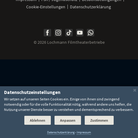
Cookie-Einstellungen
Datenschutzerklärung
Unsere
Unsere
Unsere
Unser
Unser
Social
Seite
Seite
Seite
Kanal
Kanal
Media
bei
bei
bei
bei
bei
©
2026 Lochmann Filmtheaterbetriebe
Facebook
Instagram
TikTok
YouTube
WhatsApp
Links
×
Datenschutzeinstellungen
Wir setzen auf unseren Seiten Cookies ein. Einige von ihnen sind zwingend
notwendig oder für die volle Funktionalität nötig, während andere uns helfen, die
Nutzung unserer Dienste besser zu verstehen und dementsprechend zu verbessern.
Ablehnen
Anpassen
Zustimmen
Datenschutzerklärung
-
Impressum