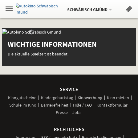
Aktueller
Gehe
Standort:
Weitere
.
zur
SCHWÄBISCH GMÜND
Standorte:
Menü
Startseite:
Navigation
Hinweis
Springe
zum
,
zum
.
Standortauswahl
umschalten
und
direkt
Inhalt
Menü
Autokinoprogramm
Autokinoprogramm
Service
WICHTIGE INFORMATIONEN
Die aktuelle Spielzeit ist beendet.
Weitere
Navigationsmöglichkeiten
SERVICE
Kinogutscheine
Kindergeburtstag
Kinowerbung
Kino mieten
Schule im Kino
Barrierefreiheit
Hilfe / FAQ
Kontaktformular
Presse
Jobs
RECHTLICHES
Impressum
FSK / Jugendschutz
Besuchsbedingungen