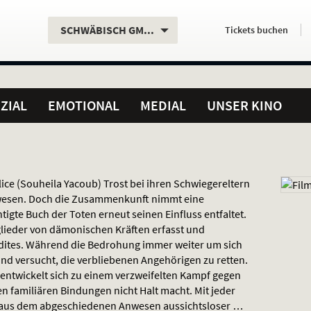
Aktueller
Servicefunktionen
Aktuelles
Hier
.
.
SCHWÄBISCH GMÜND
Tickets
buchen
Standort:
Weitere
Programm:
einfach
Standorte:
online
ZIAL
EMOTIONAL
MEDIAL
UNSER KINO
ce (Souheila Yacoub) Trost bei ihren Schwiegereltern
wesen. Doch die Zusammenkunft nimmt eine
igte Buch der Toten erneut seinen Einfluss entfaltet.
lieder von dämonischen Kräften erfasst und
adites. Während die Bedrohung immer weiter um sich
und versucht, die verbliebenen Angehörigen zu retten.
entwickelt sich zu einem verzweifelten Kampf gegen
en familiären Bindungen nicht Halt macht. Mit jeder
t aus dem abgeschiedenen Anwesen aussichtsloser …