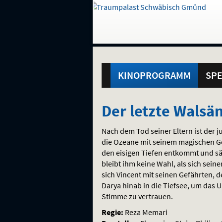
Gehe
zur
Startseite:
Standortauswahl
Navigation
Hinweis
Springe
zum
,
zum
.
und
direkt
Inhalt
Menü
Hauptmenü
Service
KINOPROGRAMM
SPE
Der
Der letzte Walsä
letzte
Nach dem Tod seiner Eltern ist der 
Walsänger
die Ozeane mit seinem magischen Ge
den eisigen Tiefen entkommt und sä
bleibt ihm keine Wahl, als sich sein
sich Vincent mit seinen Gefährten, 
Darya hinab in die Tiefsee, um das 
Stimme zu vertrauen.
Regie:
Reza Memari