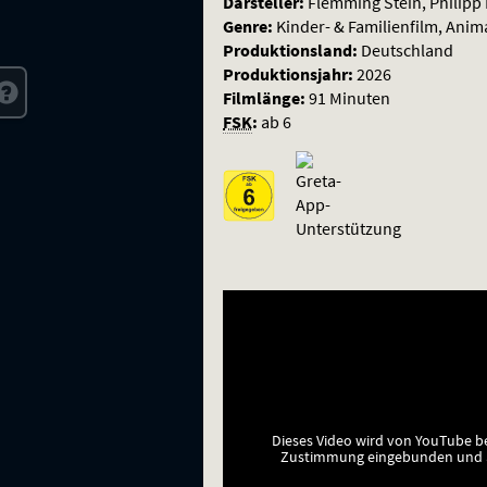
Darsteller:
Flemming Stein, Philipp 
Genre:
Kinder- & Familienfilm, Anim
Produktionsland:
Deutschland
Produktionsjahr:
2026
Filmlänge:
91 Minuten
FSK
:
ab 6
Dieses Video wird von YouTube b
Zustimmung eingebunden und a