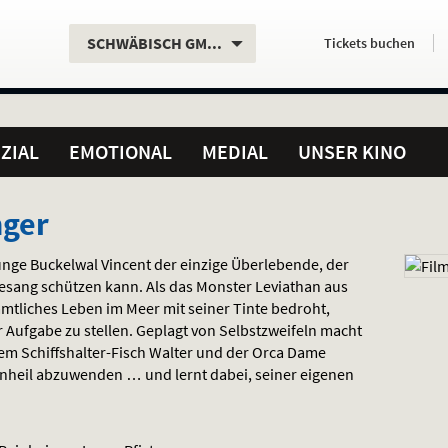
Aktueller
Servicefunktionen
Aktuelles
Hier
.
.
SCHWÄBISCH GMÜND
Tickets
buchen
Standort:
Weitere
Programm:
einfach
Standorte:
online
ZIAL
EMOTIONAL
MEDIAL
UNSER KINO
nger
junge Buckelwal Vincent der einzige Überlebende, der
sang schützen kann. Als das Monster Leviathan aus
mtliches Leben im Meer mit seiner Tinte bedroht,
er Aufgabe zu stellen. Geplagt von Selbstzweifeln macht
dem Schiffshalter-Fisch Walter und der Orca Dame
Unheil abzuwenden … und lernt dabei, seiner eigenen