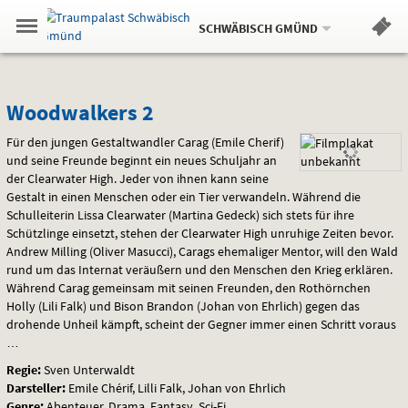
Aktueller
Gehe
Standort:
Weitere
.
zur
SCHWÄBISCH GMÜND
Standorte:
Menü
Startseite:
Navigation
Hinweis
Springe
zum
,
zum
.
Standortauswahl
umschalten
und
direkt
Inhalt
Menü
Woodwalkers
Service
Woodwalkers 2
2
Für den jungen Gestaltwandler Carag (Emile Cherif)
und seine Freunde beginnt ein neues Schuljahr an
der Clearwater High. Jeder von ihnen kann seine
Gestalt in einen Menschen oder ein Tier verwandeln. Während die
Schulleiterin Lissa Clearwater (Martina Gedeck) sich stets für ihre
Schützlinge einsetzt, stehen der Clearwater High unruhige Zeiten bevor.
Andrew Milling (Oliver Masucci), Carags ehemaliger Mentor, will den Wald
rund um das Internat veräußern und den Menschen den Krieg erklären.
Während Carag gemeinsam mit seinen Freunden, den Rothörnchen
Holly (Lili Falk) und Bison Brandon (Johan von Ehrlich) gegen das
drohende Unheil kämpft, scheint der Gegner immer einen Schritt voraus
…
Regie:
Sven Unterwaldt
Darsteller:
Emile Chérif, Lilli Falk, Johan von Ehrlich
Genre:
Abenteuer, Drama, Fantasy, Sci-Fi