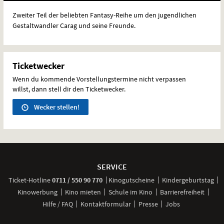
Zweiter Teil der beliebten Fantasy-Reihe um den jugendlichen
Gestaltwandler Carag und seine Freunde.
Ticketwecker
Wenn du kommende Vorstellungstermine nicht verpassen
willst, dann stell dir den Ticketwecker.
Wecker stellen!
Weitere
Navigationsmöglichkeiten
SERVICE
anrufen
Ticket-
Hotline
0711 / 550 90 770
Kinogutscheine
Kindergeburtstag
Kinowerbung
Kino mieten
Schule im Kino
Barrierefreiheit
Hilfe / FAQ
Kontaktformular
Presse
Jobs